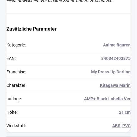
leicht abweichen. Vor direkter Sonne und Hitze schützen.
Zusätzliche Parameter
Kategorie
:
Anime figuren
EAN
:
840342403875
Franchise
:
My Dress-Up Darling
Charakter
:
Kitagawa Marin
auflage
:
AMP+ Black Lobelia Ver
Höhe
:
21 cm
Werkstoff
:
ABS, PVC