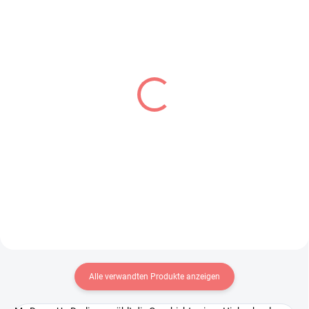
VERFÜGBAR
VERFÜGBAR
(1 ST)
(1 ST)
Dragon Ball Z figur
Vocaloid figur Hatsune
Mighty Mask (Match
Miku (Vocal Series 01
Makers)
Marshmallow Hot Cocoa)
€28,99
€134,99
In den Warenkorb
In den Warenkorb
Alle verwandten Produkte anzeigen