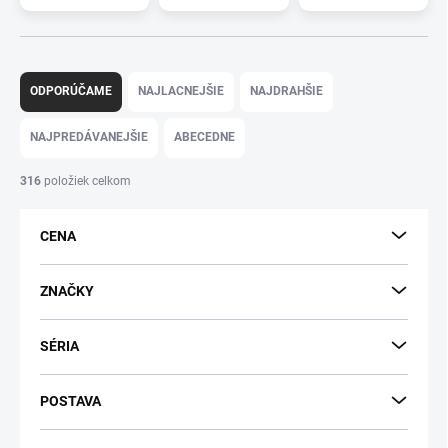
R
a
ODPORÚČAME
NAJLACNEJŠIE
NAJDRAHŠIE
d
e
NAJPREDÁVANEJŠIE
ABECEDNE
n
i
316
položiek celkom
e
p
CENA
r
o
d
ZNAČKY
u
k
SÉRIA
t
o
v
POSTAVA