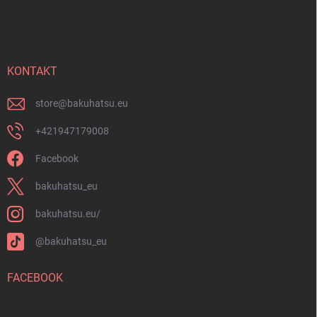
á
i
s
p
u
ä
t
i
KONTAKT
e
store
@
bakuhatsu.eu
+421947179008
Facebook
bakuhatsu_eu
bakuhatsu.eu/
@bakuhatsu_eu
FACEBOOK