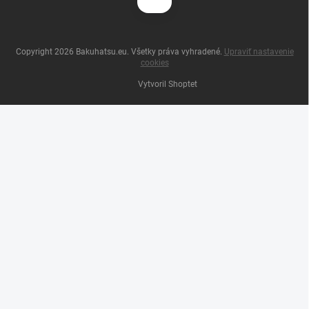
Copyright 2026
Bakuhatsu.eu
. Všetky práva vyhradené.
Upraviť nastavenie
cookies
Vytvoril Shoptet