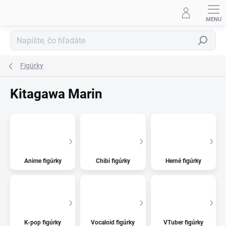
Prejsť
na
obsah
Hľadať
Figúrky
Kitagawa Marin
Anime figúrky
Chibi figúrky
Herné figúrky
K-pop figúrky
Vocaloid figúrky
VTuber figúrky