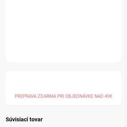
MÔŽEME
DORUČIŤ DO:
14.08.2026
−
+
Pridať do košíka
DETAILNÉ INFORMÁCIE
OPÝTAŤ SA
PREPRAVA ZDARMA PRI OBJEDNÁVKE NAD 49€
Súvisiaci tovar