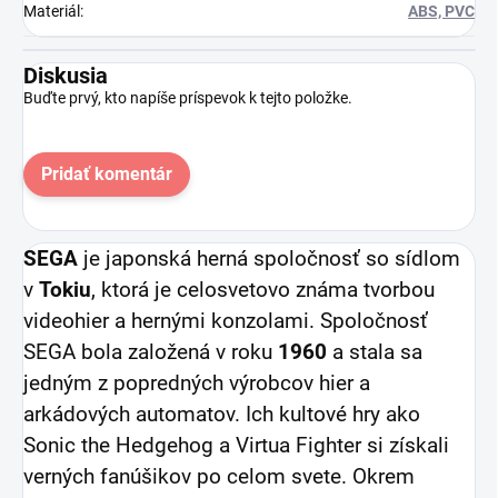
Materiál
:
ABS, PVC
Diskusia
Buďte prvý, kto napíše príspevok k tejto položke.
Pridať komentár
SEGA
je japonská herná spoločnosť so sídlom
v
Tokiu
, ktorá je celosvetovo známa tvorbou
videohier a hernými konzolami. Spoločnosť
SEGA bola založená v roku
1960
a stala sa
jedným z popredných výrobcov hier a
arkádových automatov. Ich kultové hry ako
Sonic the Hedgehog a Virtua Fighter si získali
verných fanúšikov po celom svete. Okrem