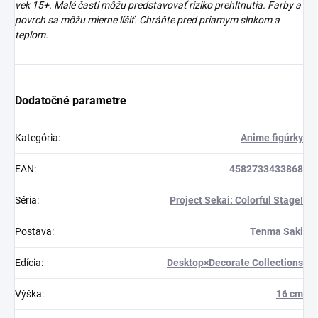
vek 15+. Malé časti môžu predstavovať riziko prehltnutia. Farby a
povrch sa môžu mierne líšiť. Chráňte pred priamym slnkom a
teplom.
Dodatočné parametre
Kategória
:
Anime figúrky
EAN
:
4582733433868
Séria
:
Project Sekai: Colorful Stage!
Postava
:
Tenma Saki
Edícia
:
Desktop×Decorate Collections
Výška
:
16 cm