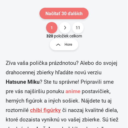
Načítať 30 ďalších
1
11
O
S
v
t
320
položiek celkom
l
r
Hore
á
á
d
n
a
k
c
Zíva vaša polička prázdnotou? Alebo do svojej
o
i
drahocennej zbierky hľadáte novú verziu
e
v
p
a
Hatsune Miku
? Ste tu správne! Pripravili sme
r
n
v
pre vás najširšiu ponuku
anime
postavičiek,
i
k
e
y
herných figúrok a iných sošiek. Nájdete tu aj
v
roztomilé
chibi figúrky
či naozaj kvalitné diela,
ý
p
ktoré dozaista vyniknú vo vašej zbierke. Sú tiež
i
s