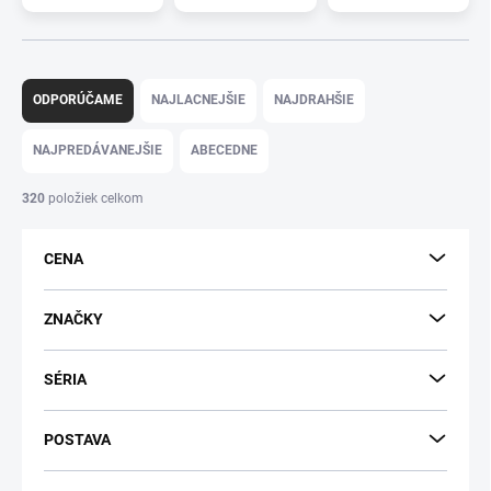
R
a
ODPORÚČAME
NAJLACNEJŠIE
NAJDRAHŠIE
d
e
NAJPREDÁVANEJŠIE
ABECEDNE
n
i
320
položiek celkom
e
p
CENA
r
o
d
ZNAČKY
u
k
SÉRIA
t
o
v
POSTAVA