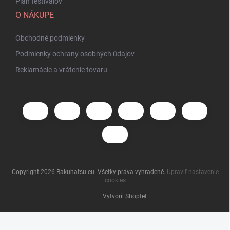
Plán festivalov
O NÁKUPE
Obchodné podmienky
Podmienky ochrany osobných údajov
Reklamácie a vrátenie tovaru
Copyright 2026
Bakuhatsu.eu
. Všetky práva vyhradené.
Upraviť nastavenie
cookies
Vytvoril Shoptet