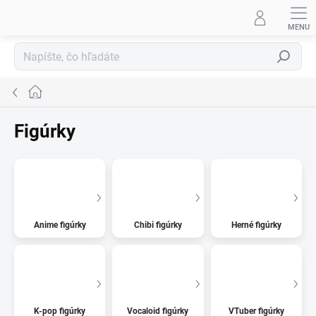
Prejsť
na
obsah
Hľadať
Domov
Figúrky
Anime figúrky
Chibi figúrky
Herné figúrky
K-pop figúrky
Vocaloid figúrky
VTuber figúrky