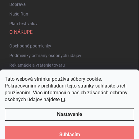
Doprava
Naša Ran
Plán festivalov
O NÁKUPE
Obchodné podmienky
Podmienky ochrany osobných údajov
Reklamácie a vrátenie tovaru
Táto webová stránka používa súbory cookie.
Pokračovaním v prehliadaní tejto stránky súhlasíte s ich
používaním. Viac informácií o našich zásadách ochrany
osobných údajov nájdete
tu
.
Nastavenie
Copyright 2026
Bakuhatsu.eu
. Všetky práva vyhradené.
Upraviť nastavenie
cookies
Súhlasím