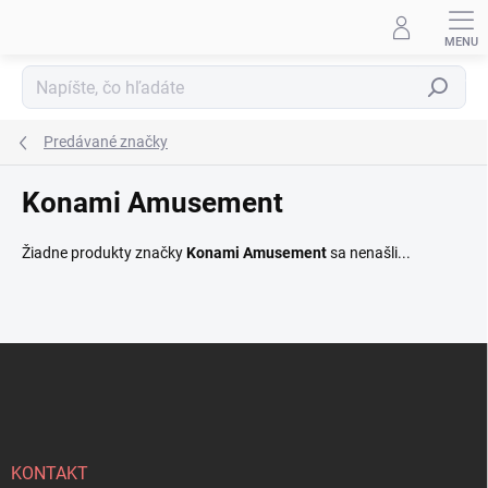
Prejsť
na
obsah
Hľadať
Predávané značky
Konami Amusement
Žiadne produkty značky
Konami Amusement
sa nenašli...
Z
á
p
ä
t
i
KONTAKT