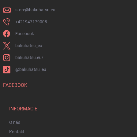
e
store
@
bakuhatsu.eu
+421947179008
Facebook
bakuhatsu_eu
bakuhatsu.eu/
@bakuhatsu_eu
FACEBOOK
INFORMÁCIE
O nás
Kontakt