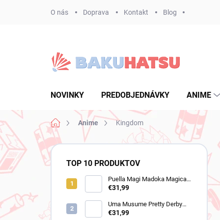
Prejsť
O nás
Doprava
Kontakt
Blog
na
obsah
NOVINKY
PREDOBJEDNÁVKY
ANIME
Domov
Anime
Kingdom
B
o
TOP 10 PRODUKTOV
č
n
Puella Magi Madoka Magica
figúrka Homura Akemi
€31,99
ý
(Walpurgisnacht Rising)
p
Uma Musume Pretty Derby
a
figúrka Still in Love (Trio-Try-
€31,99