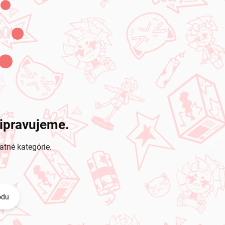
ripravujeme.
atné kategórie.
odu