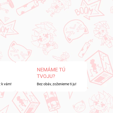
NEMÁME TÚ
TVOJU?
ž k vám!
Bez obáv, zoženieme ti ju!