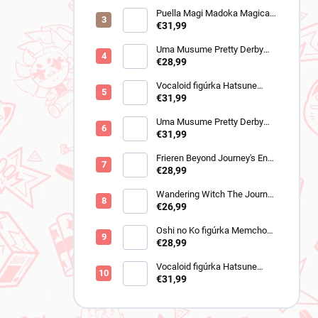
It)
n
Puella Magi Madoka Magica
e
figúrka Sayaka Miki
€31,99
l
(Walpurgisnacht Rising)
Uma Musume Pretty Derby
figúrka Cheval Grand (BocZ
€28,99
Marine.C)
Vocaloid figúrka Hatsune
Miku (Trio Try iT Outing Dress
€31,99
Red Ver)
Uma Musume Pretty Derby
figúrka Neo Universe (Trio-
€31,99
Try-iT)
Frieren Beyond Journey's End
figure Fern (Yumemirize Nap)
€28,99
Wandering Witch The Journey
of Elaina figúrka Elaina
€26,99
(Coreful Elaina Mask & Party
Dress Ver)
Oshi no Ko figúrka Memcho
(Luminasta)
€28,99
Vocaloid figúrka Hatsune
Miku (EXQ Racing 2018 Team
€31,99
Ukyo Cheering Ver)