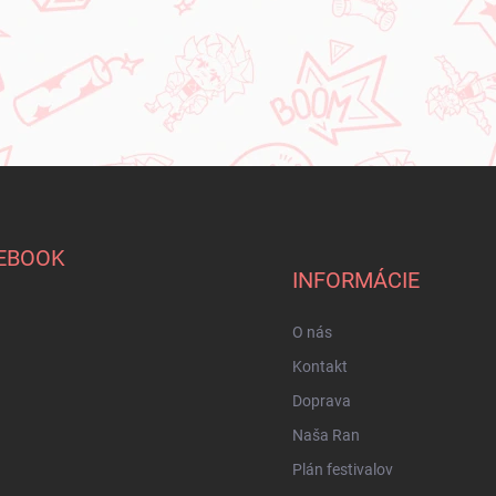
EBOOK
INFORMÁCIE
O nás
Kontakt
Doprava
Naša Ran
Plán festivalov