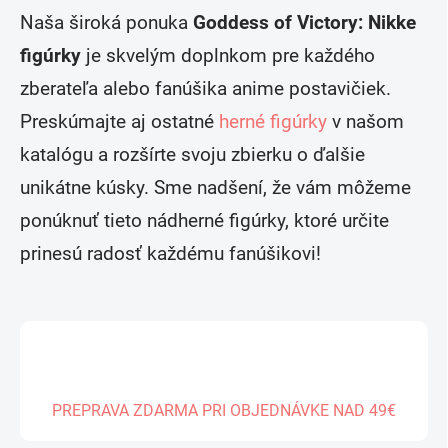
i
Naša široká ponuka
Goddess of Victory: Nikke
s
u
figúrky
je skvelým doplnkom pre každého
zberateľa alebo fanúšika anime postavičiek.
Preskúmajte aj ostatné
herné figúrky
v našom
katalógu a rozšírte svoju zbierku o ďalšie
unikátne kúsky. Sme nadšení, že vám môžeme
ponúknuť tieto nádherné figúrky, ktoré určite
prinesú radosť každému fanúšikovi!
PREPRAVA ZDARMA PRI OBJEDNÁVKE NAD 49€