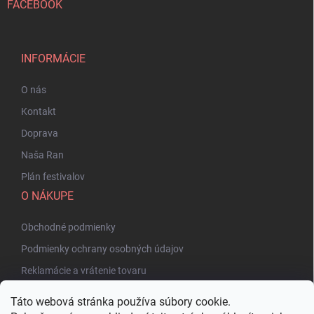
FACEBOOK
INFORMÁCIE
O nás
Kontakt
Doprava
Naša Ran
Plán festivalov
O NÁKUPE
Obchodné podmienky
Podmienky ochrany osobných údajov
Reklamácie a vrátenie tovaru
Táto webová stránka používa súbory cookie.