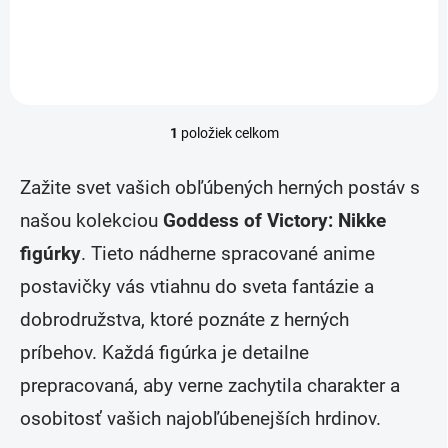
Do košíka
1
položiek celkom
O
v
l
Zažite svet vašich obľúbených herných postáv s
á
d
našou kolekciou
Goddess of Victory: Nikke
a
figúrky
. Tieto nádherne spracované anime
c
i
postavičky vás vtiahnu do sveta fantázie a
e
p
dobrodružstva, ktoré poznáte z herných
r
v
príbehov. Každá figúrka je detailne
k
prepracovaná, aby verne zachytila charakter a
y
v
osobitosť vašich najobľúbenejších hrdinov.
ý
p