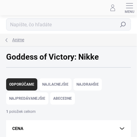
Prejsť
na
obsah
Hľadať
Anime
Goddess of Victory: Nikke
R
a
ODPORÚČAME
NAJLACNEJŠIE
NAJDRAHŠIE
d
e
NAJPREDÁVANEJŠIE
ABECEDNE
n
i
1
položiek celkom
e
p
CENA
r