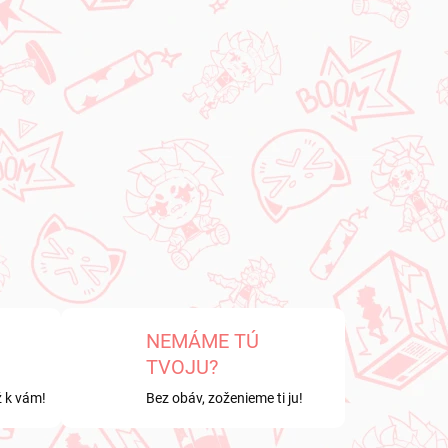
NEMÁME TÚ
TVOJU?
ž k vám!
Bez obáv, zoženieme ti ju!