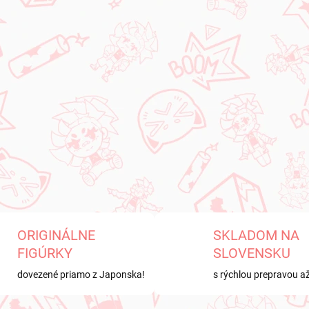
i
s
u
ORIGINÁLNE
SKLADOM NA
FIGÚRKY
SLOVENSKU
dovezené priamo z Japonska!
s rýchlou prepravou a