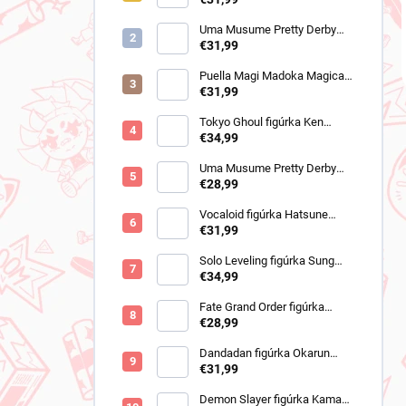
(Walpurgisnacht Rising)
Uma Musume Pretty Derby
figúrka Still in Love (Trio-Try-
€31,99
It)
Puella Magi Madoka Magica
figúrka Sayaka Miki
€31,99
(Walpurgisnacht Rising)
Tokyo Ghoul figúrka Ken
Kaneki (Grandista 2)
€34,99
Uma Musume Pretty Derby
figúrka Cheval Grand (BocZ
€28,99
Marine.C)
Vocaloid figúrka Hatsune
Miku (Trio Try iT Outing Dress
€31,99
Red Ver)
Solo Leveling figúrka Sung
Jinwoo (Trio-Try-iT)
€34,99
Fate Grand Order figúrka
Romani Archaman (SPM)
€28,99
Dandadan figúrka Okarun
(Trio-Try-It Transformed Ver)
€31,99
Demon Slayer figúrka Kamado