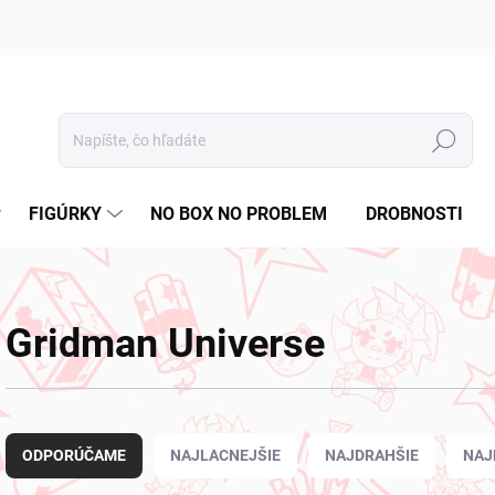
Hľadať
FIGÚRKY
NO BOX NO PROBLEM
DROBNOSTI
Gridman Universe
R
a
ODPORÚČAME
NAJLACNEJŠIE
NAJDRAHŠIE
NAJ
d