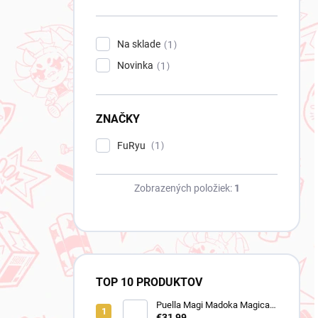
n
e
l
Na sklade
1
Novinka
1
ZNAČKY
FuRyu
1
Zobrazených položiek:
1
TOP 10 PRODUKTOV
Puella Magi Madoka Magica
figúrka Homura Akemi
€31,99