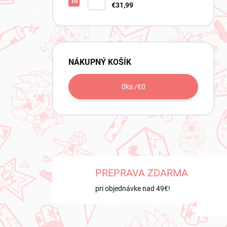
Tanjiro (Noodle Stopper)
€31,99
NÁKUPNÝ KOŠÍK
0
ks /
€0
PREPRAVA ZDARMA
pri objednávke nad 49€!