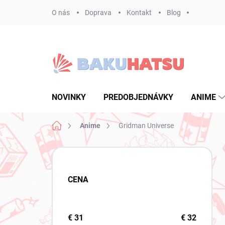
Prejsť
O nás
Doprava
Kontakt
Blog
na
obsah
NOVINKY
PREDOBJEDNÁVKY
ANIME
Domov
Anime
Gridman Universe
B
o
č
CENA
n
ý
p
a
€
31
€
32