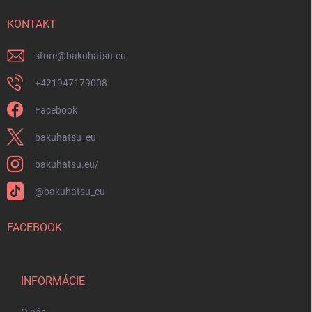
t
i
i
KONTAKT
s
u
e
store
@
bakuhatsu.eu
+421947179008
Facebook
bakuhatsu_eu
bakuhatsu.eu/
@bakuhatsu_eu
FACEBOOK
INFORMÁCIE
O nás