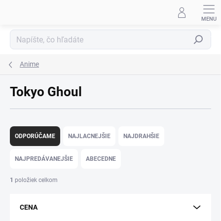
Prejsť
na
obsah
Hľadať
Anime
Tokyo Ghoul
R
a
ODPORÚČAME
NAJLACNEJŠIE
NAJDRAHŠIE
d
e
NAJPREDÁVANEJŠIE
ABECEDNE
n
i
1
položiek celkom
e
p
CENA
r