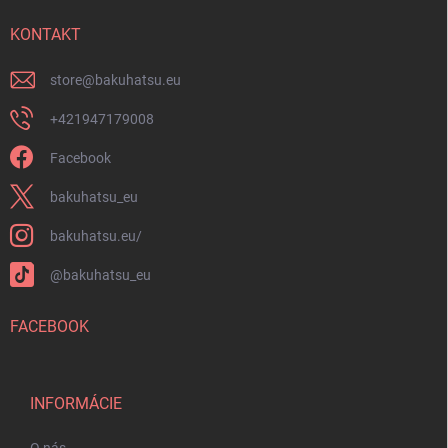
t
i
i
KONTAKT
s
u
e
store
@
bakuhatsu.eu
+421947179008
Facebook
bakuhatsu_eu
bakuhatsu.eu/
@bakuhatsu_eu
FACEBOOK
INFORMÁCIE
O nás