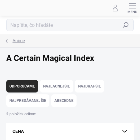
Prejsť
na
obsah
Hľadať
Anime
A Certain Magical Index
R
a
ODPORÚČAME
NAJLACNEJŠIE
NAJDRAHŠIE
d
e
NAJPREDÁVANEJŠIE
ABECEDNE
n
i
2
položiek celkom
e
p
CENA
r