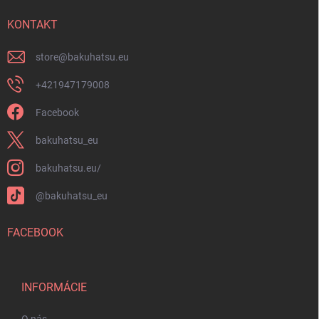
t
i
i
KONTAKT
s
u
e
store
@
bakuhatsu.eu
+421947179008
Facebook
bakuhatsu_eu
bakuhatsu.eu/
@bakuhatsu_eu
FACEBOOK
INFORMÁCIE
O nás