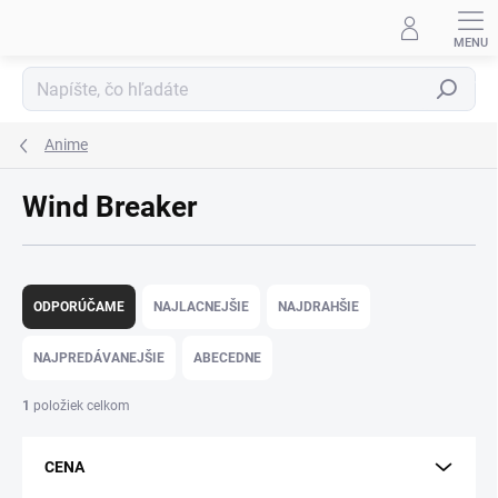
Prejsť
na
obsah
Hľadať
Anime
Wind Breaker
R
a
ODPORÚČAME
NAJLACNEJŠIE
NAJDRAHŠIE
d
e
NAJPREDÁVANEJŠIE
ABECEDNE
n
i
1
položiek celkom
e
p
CENA
r