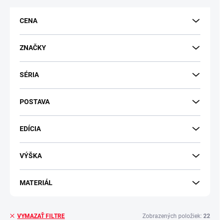
e
p
CENA
r
o
d
ZNAČKY
u
k
SÉRIA
t
o
v
POSTAVA
EDÍCIA
VÝŠKA
MATERIÁL
Zobrazených položiek:
22
VYMAZAŤ FILTRE