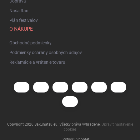
Doprava
Naša Ran
Plán festivalov
O NÁKUPE
Obchodné podmienky
Podmienky ochrany osobných údajov
Reklamácie a vrátenie tovaru
Copyright 2026
Bakuhatsu.eu
. Všetky práva vyhradené.
Upraviť nastavenie
cookies
Vytvoril Shoptet