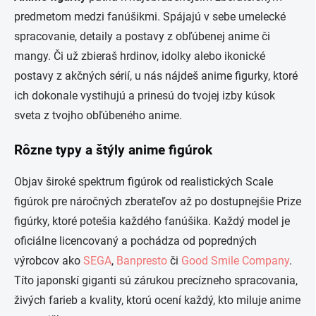
á
predmetom medzi fanúšikmi. Spájajú v sebe umelecké
d
a
spracovanie, detaily a postavy z obľúbenej anime či
c
mangy. Či už zbieraš hrdinov, idolky alebo ikonické
i
e
postavy z akčných sérií, u nás nájdeš anime figurky, ktoré
p
ich dokonale vystihujú a prinesú do tvojej izby kúsok
r
v
sveta z tvojho obľúbeného anime.
k
y
Rôzne typy a štýly anime figúrok
v
ý
p
Objav široké spektrum figúrok od realistických Scale
i
figúrok pre náročných zberateľov až po dostupnejšie Prize
s
u
figúrky, ktoré potešia každého fanúšika. Každý model je
oficiálne licencovaný a pochádza od popredných
výrobcov ako
SEGA
,
Banpresto
či
Good Smile Company
.
Títo japonskí giganti sú zárukou precízneho spracovania,
živých farieb a kvality, ktorú ocení každý, kto miluje anime