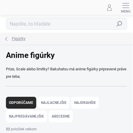
Prejsť
na
obsah
Hľadať
Figúrky
Anime figúrky
Prize, Scale alebo limitky? Bakuhatsu má anime figúrky pripravené práve
pre teba.
R
a
ODPORÚČAME
NAJLACNEJŠIE
NAJDRAHŠIE
d
e
NAJPREDÁVANEJŠIE
ABECEDNE
n
i
22
položiek celkom