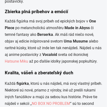
postavičky.
Zbierka plná príbehov a emócií
Každá figúrka má svoj príbeh od epických bojov v
One
Piece
po melancholickú atmosféru
Made in Abyss
či
temné fantasy ako
Berserka
. Ak máš rád niečo nové,
objav aj edície inšpirované svetom
Uma Musume
alebo
raritné kúsky, ktoré už inde len tak nenájdeš. Nájdeš u nás
aj anime postavicky z
Vocaloid
sveta od ikonickej
Hatsune Miku
až po ďalšie idolky japonskej popkultúry.
Kvalita, vášeň a zberateľský duch
Každá
figúrka
, ktorú u nás nájdeš, má svoj vlastný príbeh.
Niektoré sú nové, priamo z výroby, iné už prešli rukami
iných fanúšikov a majú za sebou kus histórie. Práve tie
nájdeš v sekcii „
NO BOX NO PROBLEM
“ sú to second