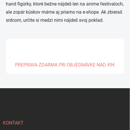
hand figúrky, ktoré bežne nájdeš len na anime festivaloch,
ale zopár kúskov máme aj priamo na e-shope. Ak zbieraš
srdcom, určite si medzi nimi nájdeš svoj poklad.
PREPRAVA ZDARMA PRI OBJEDNÁVKE NAD 49€
Z
á
p
ä
t
i
KONTAKT
e