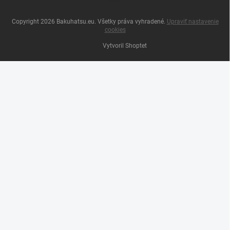
Copyright 2026
Bakuhatsu.eu
. Všetky práva vyhradené.
Upraviť nastavenie
cookies
Vytvoril Shoptet