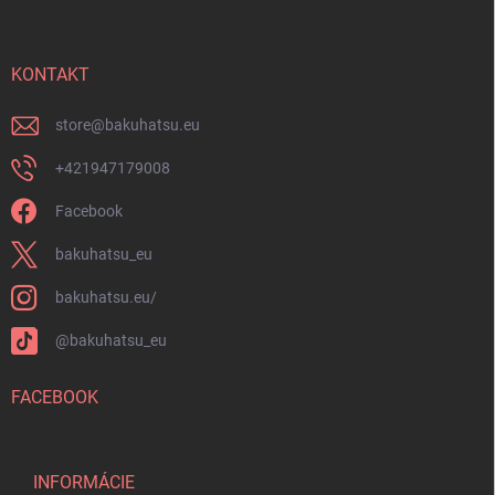
p
u
ä
t
i
KONTAKT
e
store
@
bakuhatsu.eu
+421947179008
Facebook
bakuhatsu_eu
bakuhatsu.eu/
@bakuhatsu_eu
FACEBOOK
INFORMÁCIE