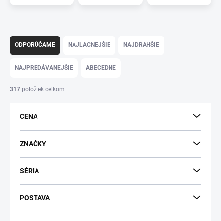
R
a
ODPORÚČAME
NAJLACNEJŠIE
NAJDRAHŠIE
d
e
NAJPREDÁVANEJŠIE
ABECEDNE
n
i
317
položiek celkom
e
p
CENA
r
o
d
ZNAČKY
u
k
SÉRIA
t
o
v
POSTAVA