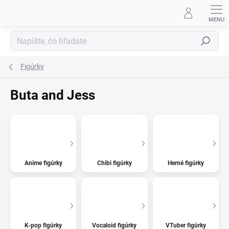
Prejsť
na
obsah
Hľadať
Figúrky
Buta and Jess
Anime figúrky
Chibi figúrky
Herné figúrky
K-pop figúrky
Vocaloid figúrky
VTuber figúrky