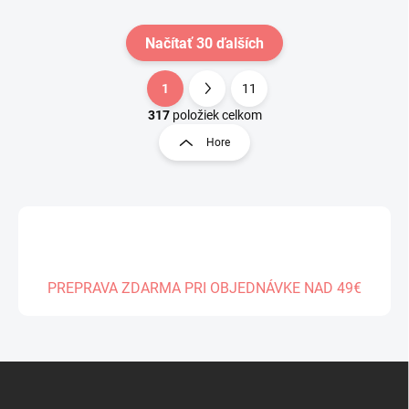
Načítať 30 ďalších
1
11
O
S
v
t
317
položiek celkom
l
r
Hore
á
á
d
n
a
k
c
o
i
e
v
p
a
r
n
v
PREPRAVA ZDARMA PRI OBJEDNÁVKE NAD 49€
i
k
e
y
v
ý
Z
p
á
i
s