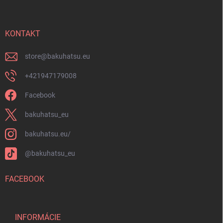
p
u
ä
t
i
KONTAKT
e
store
@
bakuhatsu.eu
+421947179008
Facebook
bakuhatsu_eu
bakuhatsu.eu/
@bakuhatsu_eu
FACEBOOK
INFORMÁCIE