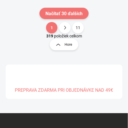
Načítať 30 ďalších
1
11
O
S
v
t
319
položiek celkom
l
r
Hore
á
á
d
n
a
k
c
o
i
e
v
p
a
r
n
v
PREPRAVA ZDARMA PRI OBJEDNÁVKE NAD 49€
i
k
e
y
v
ý
Z
p
á
i
s