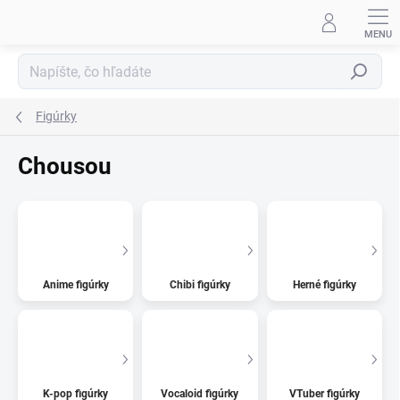
Prejsť
na
obsah
Hľadať
Figúrky
Chousou
Anime figúrky
Chibi figúrky
Herné figúrky
K-pop figúrky
Vocaloid figúrky
VTuber figúrky