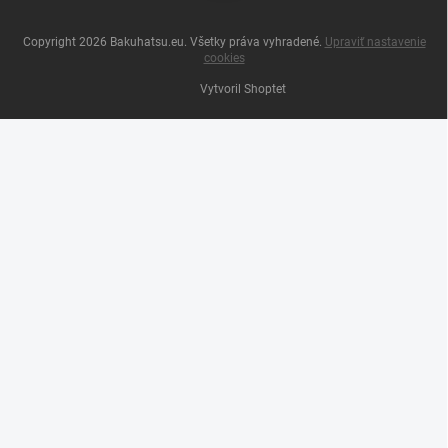
Copyright 2026
Bakuhatsu.eu
. Všetky práva vyhradené.
Upraviť nastavenie
cookies
Vytvoril Shoptet