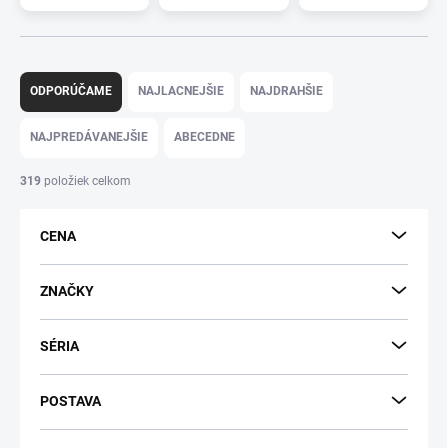
R
a
ODPORÚČAME
NAJLACNEJŠIE
NAJDRAHŠIE
d
e
NAJPREDÁVANEJŠIE
ABECEDNE
n
i
319
položiek celkom
e
p
CENA
r
o
d
ZNAČKY
u
k
SÉRIA
t
o
v
POSTAVA