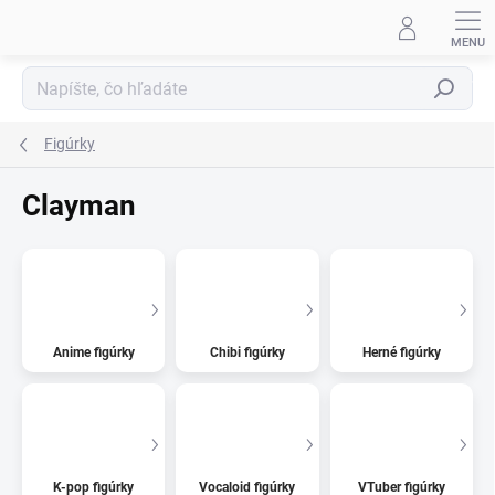
Prejsť
na
obsah
Hľadať
Figúrky
Clayman
Anime figúrky
Chibi figúrky
Herné figúrky
K-pop figúrky
Vocaloid figúrky
VTuber figúrky