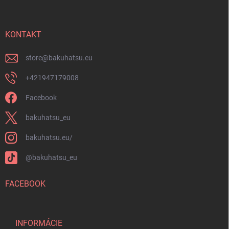
p
u
ä
t
i
KONTAKT
e
store
@
bakuhatsu.eu
+421947179008
Facebook
bakuhatsu_eu
bakuhatsu.eu/
@bakuhatsu_eu
FACEBOOK
INFORMÁCIE