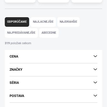
R
a
ODPORÚČAME
NAJLACNEJŠIE
NAJDRAHŠIE
d
e
NAJPREDÁVANEJŠIE
ABECEDNE
n
i
319
položiek celkom
e
p
CENA
r
o
d
ZNAČKY
u
k
SÉRIA
t
o
v
POSTAVA