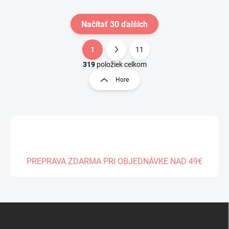
Načítať 30 ďalších
1
11
O
S
v
t
319
položiek celkom
l
r
Hore
á
á
d
n
a
k
c
o
i
e
v
p
a
r
n
v
PREPRAVA ZDARMA PRI OBJEDNÁVKE NAD 49€
i
k
e
y
v
ý
Z
p
á
i
s