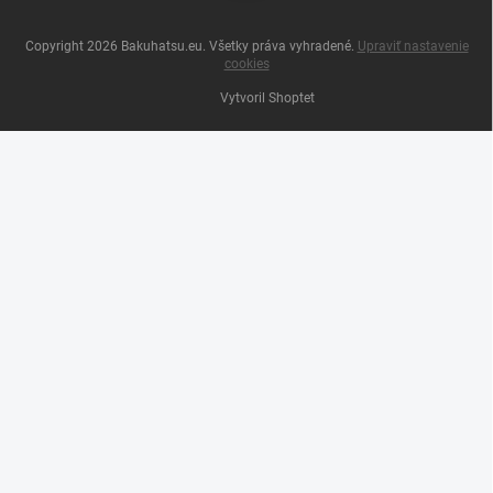
Copyright 2026
Bakuhatsu.eu
. Všetky práva vyhradené.
Upraviť nastavenie
cookies
Vytvoril Shoptet