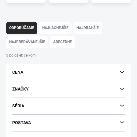
R
a
ODPORÚČAME
NAJLACNEJŠIE
NAJDRAHŠIE
d
e
NAJPREDÁVANEJŠIE
ABECEDNE
n
i
5
položiek celkom
e
p
CENA
r
o
d
ZNAČKY
u
k
SÉRIA
t
o
v
POSTAVA