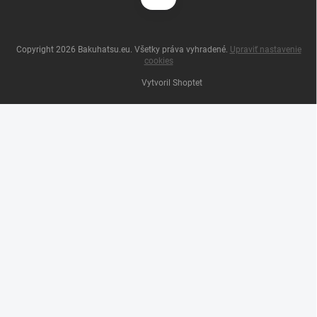
Copyright 2026
Bakuhatsu.eu
. Všetky práva vyhradené.
Upraviť nastavenie
cookies
Vytvoril Shoptet