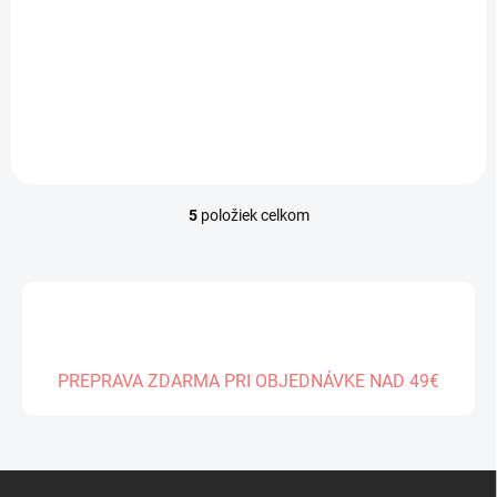
Makers)
€28,99
Do košíka
5
položiek celkom
O
v
l
á
d
a
c
i
PREPRAVA ZDARMA PRI OBJEDNÁVKE NAD 49€
e
p
r
v
k
Z