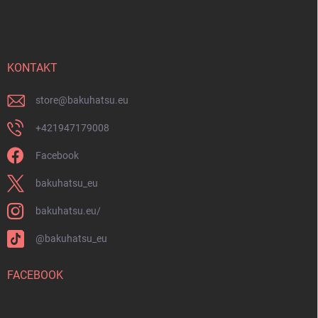
y
á
v
p
ý
ä
p
t
i
i
KONTAKT
s
u
e
store
@
bakuhatsu.eu
+421947179008
Facebook
bakuhatsu_eu
bakuhatsu.eu/
@bakuhatsu_eu
FACEBOOK