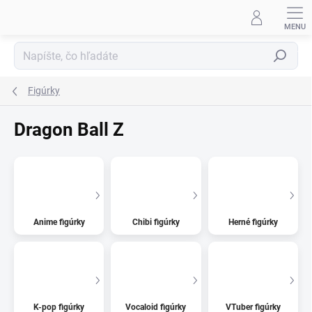
Prejsť
na
obsah
Hľadať
Figúrky
Dragon Ball Z
Anime figúrky
Chibi figúrky
Herné figúrky
K-pop figúrky
Vocaloid figúrky
VTuber figúrky