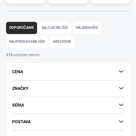
R
a
ODPORÚČAME
NAJLACNEJŠIE
NAJDRAHŠIE
d
e
NAJPREDÁVANEJŠIE
ABECEDNE
n
i
319
položiek celkom
e
p
CENA
r
o
d
ZNAČKY
u
k
SÉRIA
t
o
v
POSTAVA