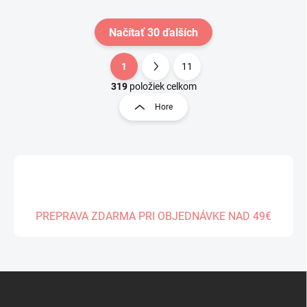
Načítať 30 ďalších
1
11
O
S
v
t
319
položiek celkom
l
r
Hore
á
á
d
n
a
k
c
o
i
e
v
p
a
r
n
v
PREPRAVA ZDARMA PRI OBJEDNÁVKE NAD 49€
i
k
e
y
v
ý
Z
p
á
i
s