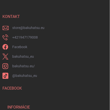
p
u
ä
t
i
KONTAKT
e
store
@
bakuhatsu.eu
+421947179008
Facebook
bakuhatsu_eu
bakuhatsu.eu/
@bakuhatsu_eu
FACEBOOK
INFORMÁCIE