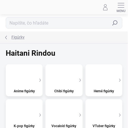
Prejsť
na
obsah
Hľadať
Figúrky
Haitani Rindou
Anime figúrky
Chibi figúrky
Herné figúrky
K-pop figúrky
Vocaloid figúrky
VTuber figúrky