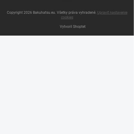
Copyright 2026
Bakuhatsu.eu
. Všetky práva vyhradené.
Upraviť nastavenie
cookies
Vytvoril Shoptet