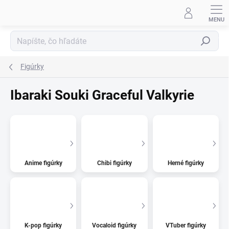
Prejsť
na
obsah
Hľadať
Figúrky
Ibaraki Souki Graceful Valkyrie
Anime figúrky
Chibi figúrky
Herné figúrky
K-pop figúrky
Vocaloid figúrky
VTuber figúrky