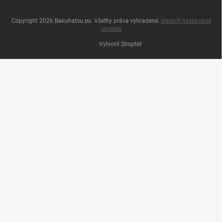
Copyright 2026
Bakuhatsu.eu
. Všetky práva vyhradené.
Upraviť nastavenie
cookies
Vytvoril Shoptet