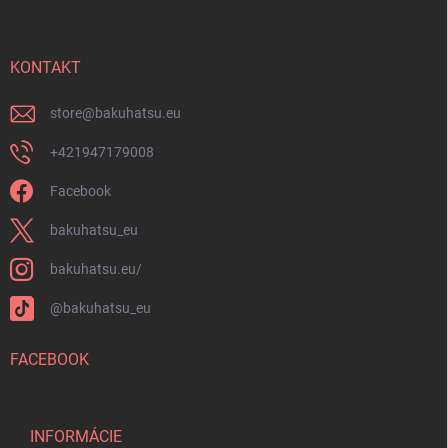
p
u
ä
t
i
KONTAKT
e
store
@
bakuhatsu.eu
+421947179008
Facebook
bakuhatsu_eu
bakuhatsu.eu/
@bakuhatsu_eu
FACEBOOK
INFORMÁCIE