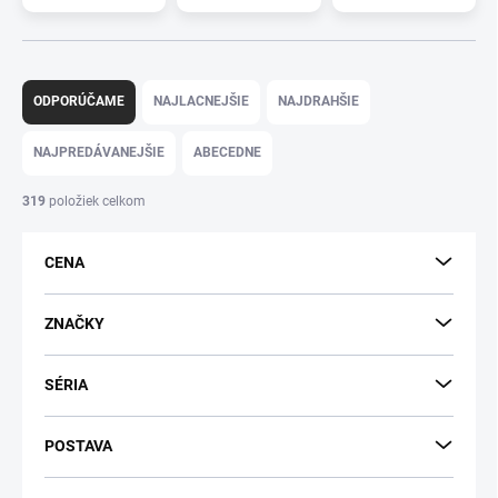
R
a
ODPORÚČAME
NAJLACNEJŠIE
NAJDRAHŠIE
d
e
NAJPREDÁVANEJŠIE
ABECEDNE
n
i
319
položiek celkom
e
p
CENA
r
o
d
ZNAČKY
u
k
SÉRIA
t
o
v
POSTAVA