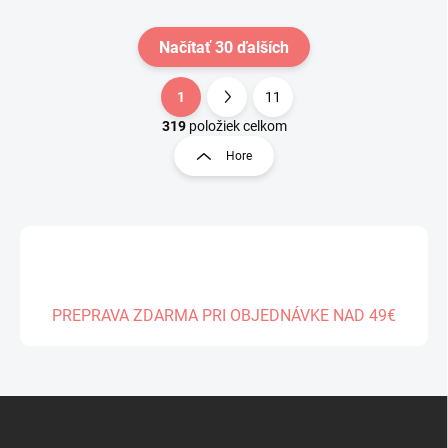
Načítať 30 ďalších
1
11
O
S
v
t
319
položiek celkom
l
r
Hore
á
á
d
n
a
k
c
o
i
e
v
p
a
r
n
v
PREPRAVA ZDARMA PRI OBJEDNÁVKE NAD 49€
i
k
e
y
v
ý
Z
p
á
i
s