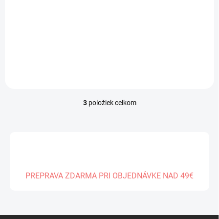
Ichika Nakano
(Kyunties)
€28,99
Do košíka
3
položiek celkom
O
v
l
á
d
a
c
i
PREPRAVA ZDARMA PRI OBJEDNÁVKE NAD 49€
e
p
r
v
k