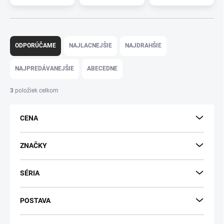
R
a
ODPORÚČAME
NAJLACNEJŠIE
NAJDRAHŠIE
d
e
NAJPREDÁVANEJŠIE
ABECEDNE
n
i
3
položiek celkom
e
p
CENA
r
o
d
ZNAČKY
u
k
SÉRIA
t
o
v
POSTAVA