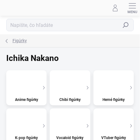
Prejsť
na
obsah
Hľadať
Figúrky
Ichika Nakano
Anime figúrky
Chibi figúrky
Herné figúrky
K-pop figúrky
Vocaloid figúrky
VTuber figúrky