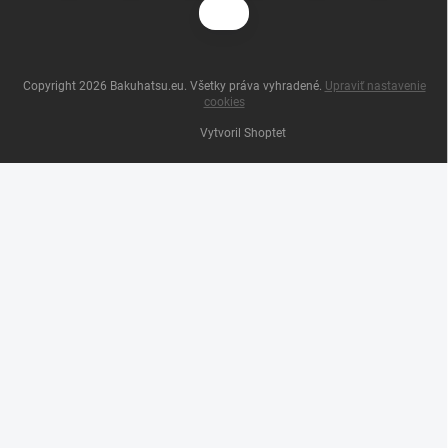
Copyright 2026
Bakuhatsu.eu
. Všetky práva vyhradené.
Upraviť nastavenie
cookies
Vytvoril Shoptet