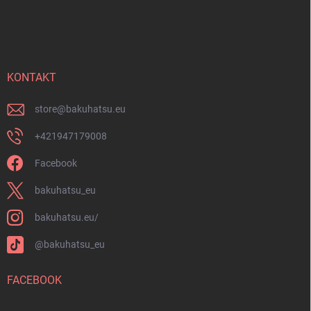
Z
y
á
v
p
ý
ä
p
t
i
i
KONTAKT
s
u
e
store
@
bakuhatsu.eu
+421947179008
Facebook
bakuhatsu_eu
bakuhatsu.eu/
@bakuhatsu_eu
FACEBOOK