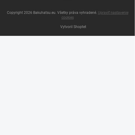
Copyright 2026
Bakuhatsu.eu
. Všetky práva vyhradené.
Upraviť nastavenie
cookies
Vytvoril Shoptet