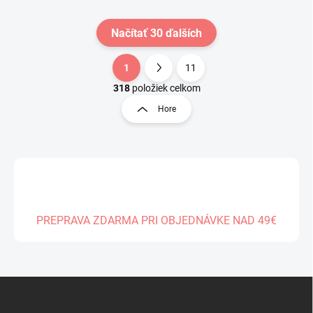
Načítať 30 ďalších
1
11
O
S
v
t
318
položiek celkom
l
r
Hore
á
á
d
n
a
k
c
o
i
e
v
p
a
r
n
v
PREPRAVA ZDARMA PRI OBJEDNÁVKE NAD 49€
i
k
e
y
v
ý
Z
p
á
i
s