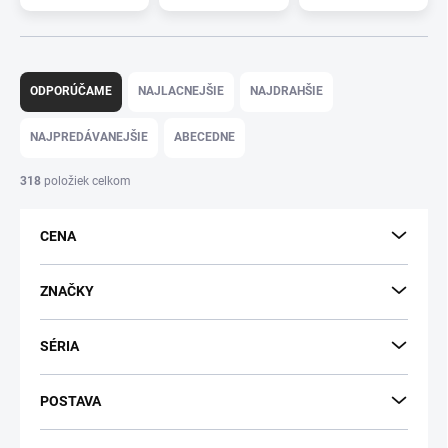
R
a
ODPORÚČAME
NAJLACNEJŠIE
NAJDRAHŠIE
d
e
NAJPREDÁVANEJŠIE
ABECEDNE
n
i
318
položiek celkom
e
p
CENA
r
o
d
ZNAČKY
u
k
SÉRIA
t
o
v
POSTAVA