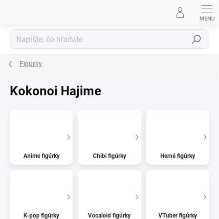
Prejsť
na
obsah
Hľadať
Figúrky
Kokonoi Hajime
Anime figúrky
Chibi figúrky
Herné figúrky
K-pop figúrky
Vocaloid figúrky
VTuber figúrky