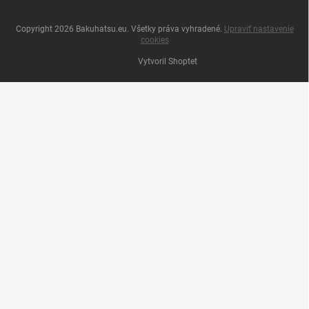
Copyright 2026
Bakuhatsu.eu
. Všetky práva vyhradené.
Upraviť nastavenie
cookies
Vytvoril Shoptet