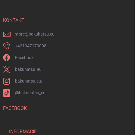
p
u
ä
t
i
KONTAKT
e
store
@
bakuhatsu.eu
+421947179008
Facebook
bakuhatsu_eu
bakuhatsu.eu/
@bakuhatsu_eu
FACEBOOK
INFORMÁCIE