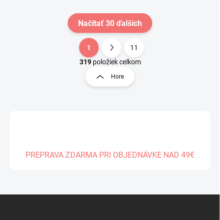
Načítať 30 ďalších
1
11
O
S
v
t
319
položiek celkom
l
r
Hore
á
á
d
n
a
k
c
o
i
e
v
p
a
r
n
v
PREPRAVA ZDARMA PRI OBJEDNÁVKE NAD 49€
i
k
e
y
v
ý
Z
p
á
i
s