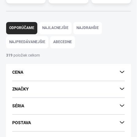
R
a
ODPORÚČAME
NAJLACNEJŠIE
NAJDRAHŠIE
d
e
NAJPREDÁVANEJŠIE
ABECEDNE
n
i
319
položiek celkom
e
p
CENA
r
o
d
ZNAČKY
u
k
SÉRIA
t
o
v
POSTAVA