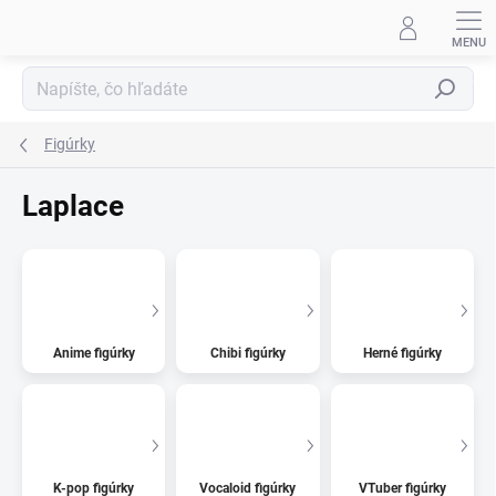
Prejsť
na
obsah
Hľadať
Figúrky
Laplace
Anime figúrky
Chibi figúrky
Herné figúrky
K-pop figúrky
Vocaloid figúrky
VTuber figúrky