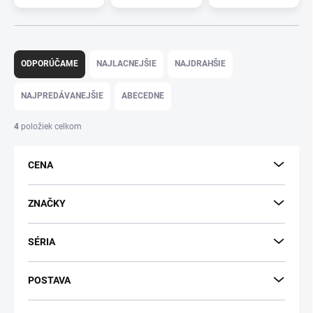
R
a
ODPORÚČAME
NAJLACNEJŠIE
NAJDRAHŠIE
d
e
NAJPREDÁVANEJŠIE
ABECEDNE
n
i
4
položiek celkom
e
p
CENA
r
o
d
ZNAČKY
u
k
SÉRIA
t
o
v
POSTAVA