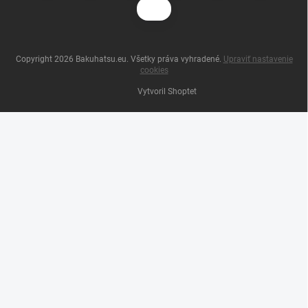
Copyright 2026
Bakuhatsu.eu
. Všetky práva vyhradené.
Upraviť nastavenie
cookies
Vytvoril Shoptet