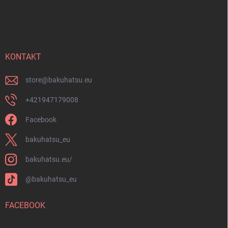
Z
y
á
v
p
ý
ä
p
t
i
i
KONTAKT
s
u
e
store
@
bakuhatsu.eu
+421947179008
Facebook
bakuhatsu_eu
bakuhatsu.eu/
@bakuhatsu_eu
FACEBOOK