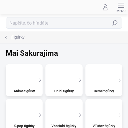
Prejsť
na
obsah
Hľadať
Figúrky
Mai Sakurajima
Anime figúrky
Chibi figúrky
Herné figúrky
K-pop figúrky
Vocaloid figúrky
VTuber figúrky