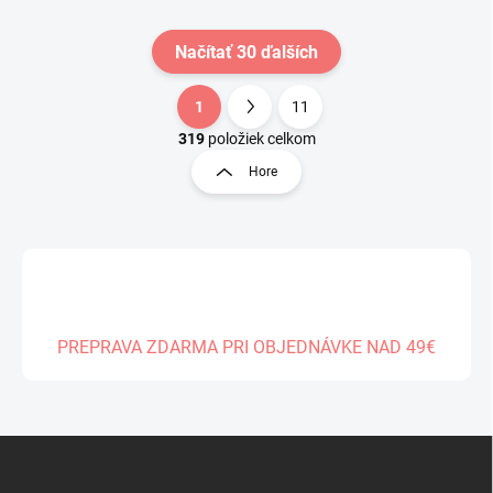
Načítať 30 ďalších
1
11
O
S
v
t
319
položiek celkom
l
r
Hore
á
á
d
n
a
k
c
o
i
e
v
p
a
r
n
v
PREPRAVA ZDARMA PRI OBJEDNÁVKE NAD 49€
i
k
e
y
v
ý
Z
p
á
i
s