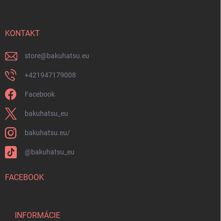
p
u
ä
t
i
KONTAKT
e
store
@
bakuhatsu.eu
+421947179008
Facebook
bakuhatsu_eu
bakuhatsu.eu/
@bakuhatsu_eu
FACEBOOK
INFORMÁCIE