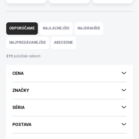
R
a
ODPORÚČAME
NAJLACNEJŠIE
NAJDRAHŠIE
d
e
NAJPREDÁVANEJŠIE
ABECEDNE
n
i
319
položiek celkom
e
p
CENA
r
o
d
ZNAČKY
u
k
SÉRIA
t
o
v
POSTAVA