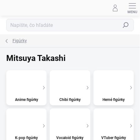
Prejsť
na
obsah
Hľadať
Figúrky
Mitsuya Takashi
Anime figúrky
Chibi figúrky
Herné figúrky
K-pop figúrky
Vocaloid figúrky
VTuber figúrky