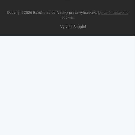
Copyright 2026
Bakuhatsu.eu
. Všetky práva vyhradené.
Upraviť nastavenie
cookies
Vytvoril Shoptet