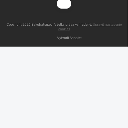
Copyright 2026
Bakuhatsu.eu
. Všetky práva vyhradené.
Upraviť nastavenie
cookies
Vytvoril Shoptet