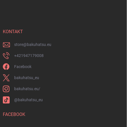
Z
y
á
v
p
ý
ä
p
t
i
i
KONTAKT
s
u
e
store
@
bakuhatsu.eu
+421947179008
Facebook
bakuhatsu_eu
bakuhatsu.eu/
@bakuhatsu_eu
FACEBOOK