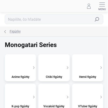
Prejsť
na
obsah
Hľadať
Figúrky
Monogatari Series
Anime figúrky
Chibi figúrky
Herné figúrky
K-pop figúrky
Vocaloid figúrky
VTuber figúrky