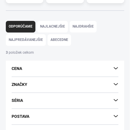
R
a
ODPORÚČAME
NAJLACNEJŠIE
NAJDRAHŠIE
d
e
NAJPREDÁVANEJŠIE
ABECEDNE
n
i
3
položiek celkom
e
p
CENA
r
o
d
ZNAČKY
u
k
SÉRIA
t
o
v
POSTAVA