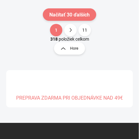
Načítať 30 ďalších
1
11
O
S
v
t
318
položiek celkom
l
r
Hore
á
á
d
n
a
k
c
o
i
e
v
p
a
r
n
v
PREPRAVA ZDARMA PRI OBJEDNÁVKE NAD 49€
i
k
e
y
v
ý
Z
p
á
i
s