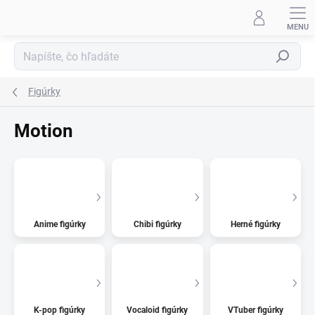
Prejsť
na
obsah
Hľadať
Figúrky
Motion
Anime figúrky
Chibi figúrky
Herné figúrky
K-pop figúrky
Vocaloid figúrky
VTuber figúrky