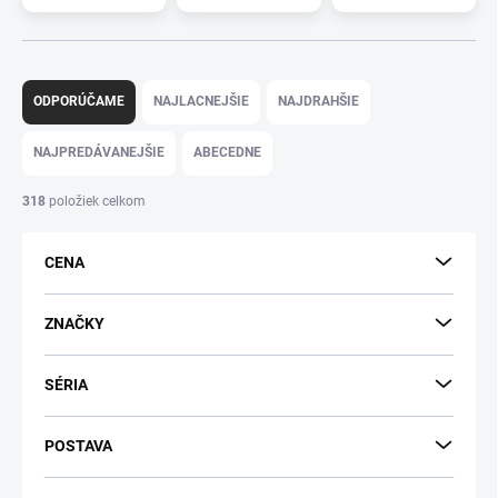
R
a
ODPORÚČAME
NAJLACNEJŠIE
NAJDRAHŠIE
d
e
NAJPREDÁVANEJŠIE
ABECEDNE
n
i
318
položiek celkom
e
p
CENA
r
o
d
ZNAČKY
u
k
SÉRIA
t
o
v
POSTAVA