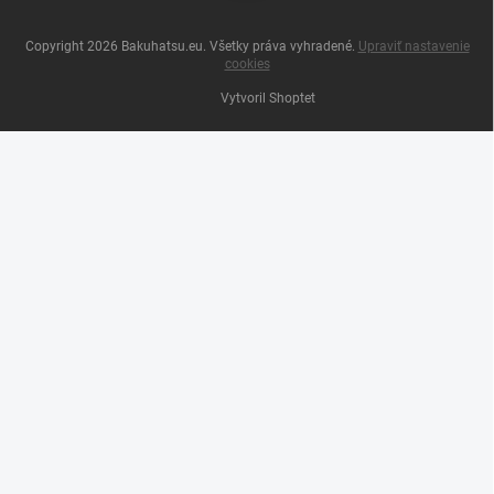
Copyright 2026
Bakuhatsu.eu
. Všetky práva vyhradené.
Upraviť nastavenie
cookies
Vytvoril Shoptet