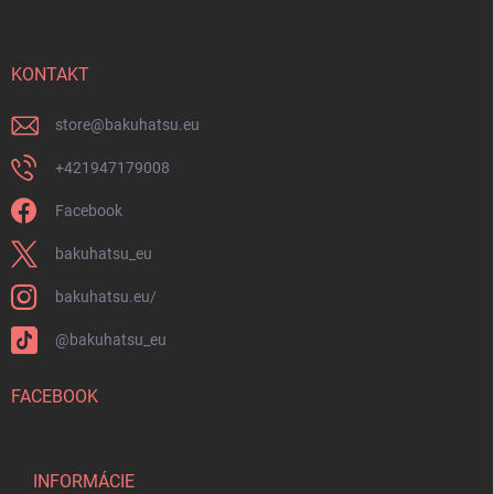
p
u
ä
t
i
KONTAKT
e
store
@
bakuhatsu.eu
+421947179008
Facebook
bakuhatsu_eu
bakuhatsu.eu/
@bakuhatsu_eu
FACEBOOK
INFORMÁCIE