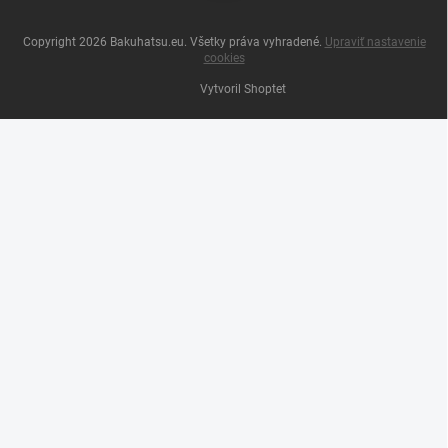
Copyright 2026
Bakuhatsu.eu
. Všetky práva vyhradené.
Upraviť nastavenie
cookies
Vytvoril Shoptet