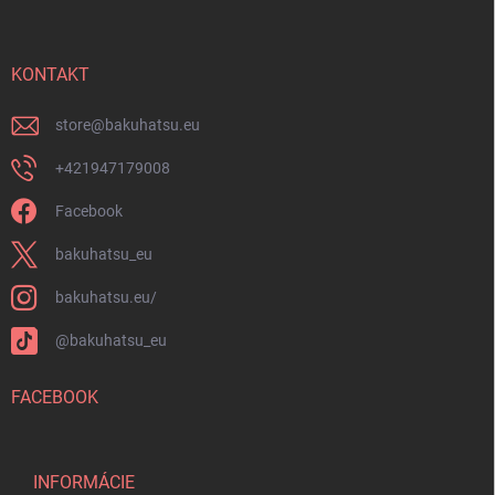
p
u
ä
t
i
KONTAKT
e
store
@
bakuhatsu.eu
+421947179008
Facebook
bakuhatsu_eu
bakuhatsu.eu/
@bakuhatsu_eu
FACEBOOK
INFORMÁCIE