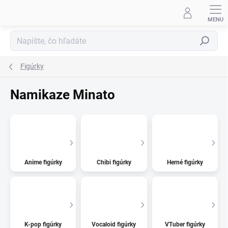
Prejsť
na
obsah
Hľadať
Figúrky
Namikaze Minato
Anime figúrky
Chibi figúrky
Herné figúrky
K-pop figúrky
Vocaloid figúrky
VTuber figúrky