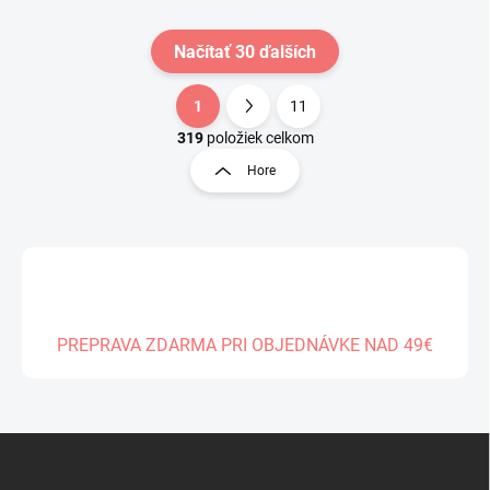
Načítať 30 ďalších
1
11
O
S
v
t
319
položiek celkom
l
r
Hore
á
á
d
n
a
k
c
o
i
e
v
p
a
r
n
v
PREPRAVA ZDARMA PRI OBJEDNÁVKE NAD 49€
i
k
e
y
v
ý
Z
p
á
i
s