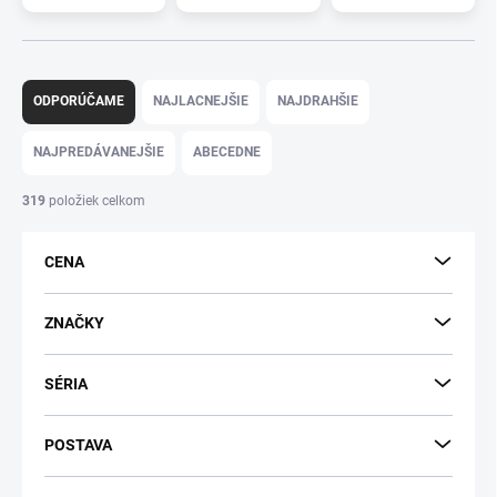
R
a
ODPORÚČAME
NAJLACNEJŠIE
NAJDRAHŠIE
d
e
NAJPREDÁVANEJŠIE
ABECEDNE
n
i
319
položiek celkom
e
p
CENA
r
o
d
ZNAČKY
u
k
SÉRIA
t
o
v
POSTAVA