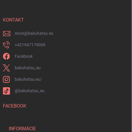
p
u
ä
t
i
KONTAKT
e
store
@
bakuhatsu.eu
+421947179008
Facebook
bakuhatsu_eu
bakuhatsu.eu/
@bakuhatsu_eu
FACEBOOK
INFORMÁCIE