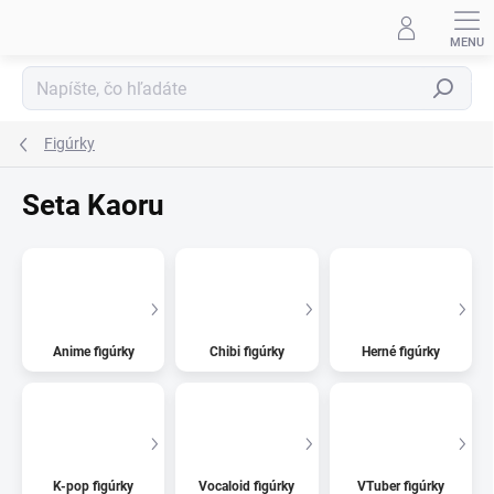
Prejsť
na
obsah
Hľadať
Figúrky
Seta Kaoru
Anime figúrky
Chibi figúrky
Herné figúrky
K-pop figúrky
Vocaloid figúrky
VTuber figúrky