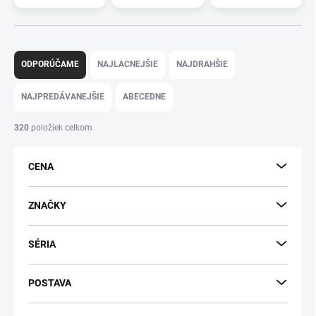
R
a
ODPORÚČAME
NAJLACNEJŠIE
NAJDRAHŠIE
d
e
NAJPREDÁVANEJŠIE
ABECEDNE
n
i
320
položiek celkom
e
p
CENA
r
o
d
ZNAČKY
u
k
SÉRIA
t
o
v
POSTAVA