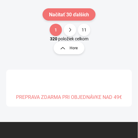
Načítať 30 ďalších
1
11
O
S
v
t
320
položiek celkom
l
r
Hore
á
á
d
n
a
k
c
o
i
e
v
p
a
r
n
v
PREPRAVA ZDARMA PRI OBJEDNÁVKE NAD 49€
i
k
e
y
v
ý
Z
p
á
i
s