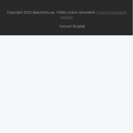
Copyright 2026
Bakuhatsu.eu
. Všetky práva vyhradené.
Upraviť nastavenie
cookies
Vytvoril Shoptet