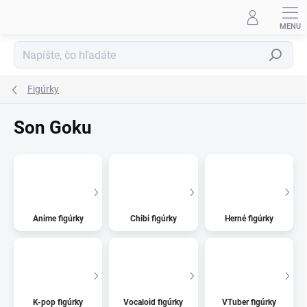
Prejsť
na
obsah
Hľadať
Figúrky
Son Goku
Anime figúrky
Chibi figúrky
Herné figúrky
K-pop figúrky
Vocaloid figúrky
VTuber figúrky