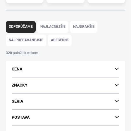
R
a
ODPORÚČAME
NAJLACNEJŠIE
NAJDRAHŠIE
d
e
NAJPREDÁVANEJŠIE
ABECEDNE
n
i
320
položiek celkom
e
p
CENA
r
o
d
ZNAČKY
u
k
SÉRIA
t
o
v
POSTAVA