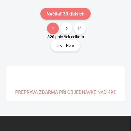
Načítať 30 ďalších
1
11
O
S
v
t
320
položiek celkom
l
r
Hore
á
á
d
n
a
k
c
o
i
e
v
p
a
r
n
v
PREPRAVA ZDARMA PRI OBJEDNÁVKE NAD 49€
i
k
e
y
v
ý
Z
p
á
i
s