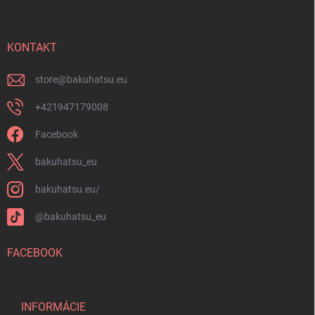
p
u
ä
t
i
KONTAKT
e
store
@
bakuhatsu.eu
+421947179008
Facebook
bakuhatsu_eu
bakuhatsu.eu/
@bakuhatsu_eu
FACEBOOK
INFORMÁCIE