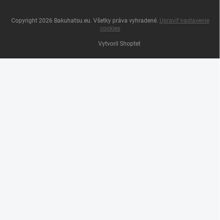
Copyright 2026
Bakuhatsu.eu
. Všetky práva vyhradené.
Upraviť nastavenie
cookies
Vytvoril Shoptet