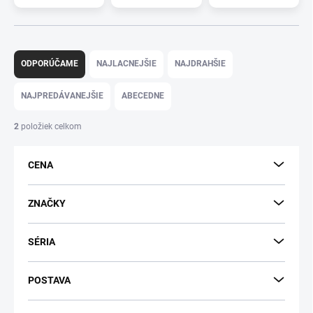
R
a
ODPORÚČAME
NAJLACNEJŠIE
NAJDRAHŠIE
d
e
NAJPREDÁVANEJŠIE
ABECEDNE
n
i
2
položiek celkom
e
p
CENA
r
o
d
ZNAČKY
u
k
SÉRIA
t
o
v
POSTAVA