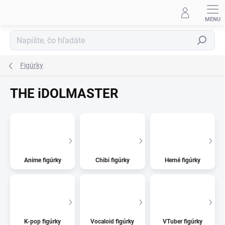
Prejsť
na
obsah
Hľadať
Figúrky
THE iDOLMASTER
Anime figúrky
Chibi figúrky
Herné figúrky
K-pop figúrky
Vocaloid figúrky
VTuber figúrky