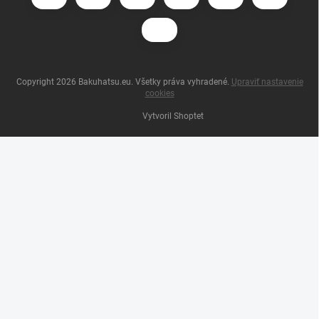
Copyright 2026
Bakuhatsu.eu
. Všetky práva vyhradené.
Upraviť nastavenie
cookies
Vytvoril Shoptet