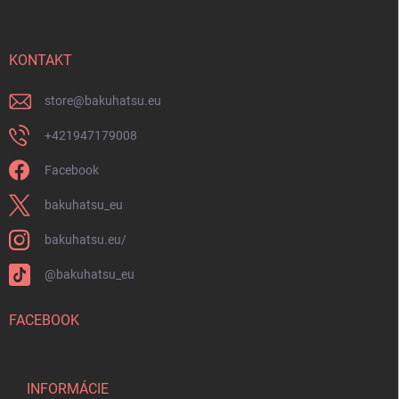
p
u
ä
t
i
KONTAKT
e
store
@
bakuhatsu.eu
+421947179008
Facebook
bakuhatsu_eu
bakuhatsu.eu/
@bakuhatsu_eu
FACEBOOK
INFORMÁCIE