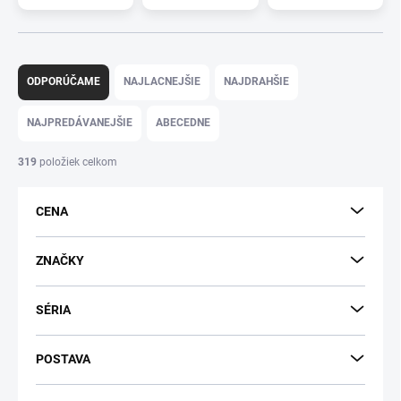
R
a
ODPORÚČAME
NAJLACNEJŠIE
NAJDRAHŠIE
d
e
NAJPREDÁVANEJŠIE
ABECEDNE
n
i
319
položiek celkom
e
p
CENA
r
o
d
ZNAČKY
u
k
SÉRIA
t
o
v
POSTAVA