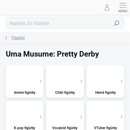
Prejsť
na
obsah
Hľadať
Figúrky
Uma Musume: Pretty Derby
Anime figúrky
Chibi figúrky
Herné figúrky
K-pop figúrky
Vocaloid figúrky
VTuber figúrky