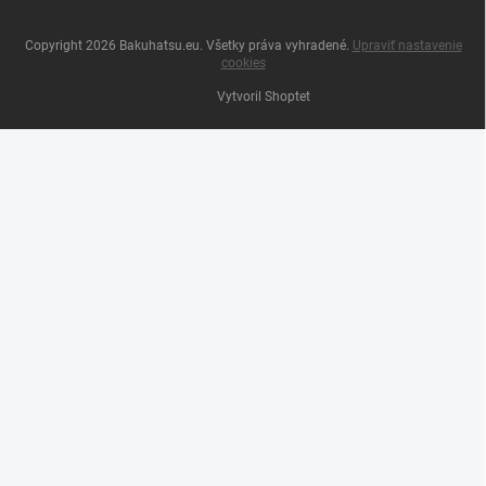
Copyright 2026
Bakuhatsu.eu
. Všetky práva vyhradené.
Upraviť nastavenie
cookies
Vytvoril Shoptet