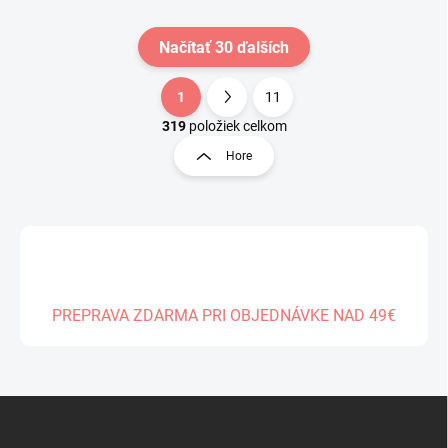
Načítať 30 ďalších
1
11
O
S
v
t
319
položiek celkom
l
r
Hore
á
á
d
n
a
k
c
o
i
e
v
p
a
r
n
v
PREPRAVA ZDARMA PRI OBJEDNÁVKE NAD 49€
i
k
e
y
v
ý
Z
p
á
i
s