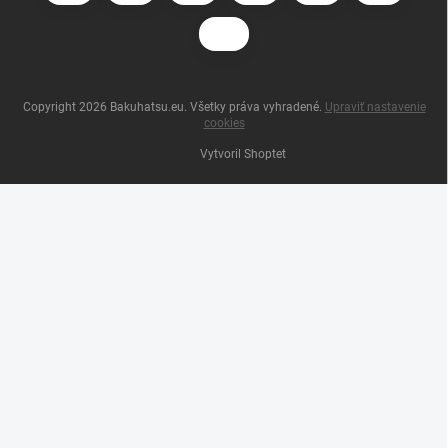
Copyright 2026
Bakuhatsu.eu
. Všetky práva vyhradené.
Upraviť nastavenie
cookies
Vytvoril Shoptet