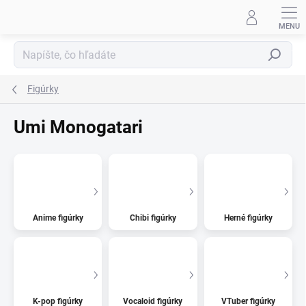
Prejsť
na
obsah
Hľadať
Figúrky
Umi Monogatari
Anime figúrky
Chibi figúrky
Herné figúrky
K-pop figúrky
Vocaloid figúrky
VTuber figúrky