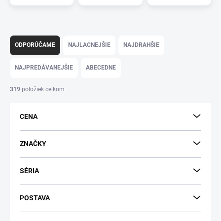
R
a
ODPORÚČAME
NAJLACNEJŠIE
NAJDRAHŠIE
d
e
NAJPREDÁVANEJŠIE
ABECEDNE
n
i
319
položiek celkom
e
p
CENA
r
o
d
ZNAČKY
u
k
SÉRIA
t
o
v
POSTAVA