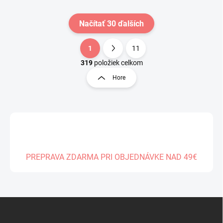
Načítať 30 ďalších
1
11
O
S
v
t
319
položiek celkom
l
r
Hore
á
á
d
n
a
k
c
o
i
e
v
p
a
r
n
v
PREPRAVA ZDARMA PRI OBJEDNÁVKE NAD 49€
i
k
e
y
v
ý
Z
p
á
i
s