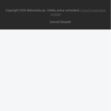
Copyright 2026
Bakuhatsu.eu
. Všetky práva vyhradené.
Upraviť nastavenie
cookies
Vytvoril Shoptet