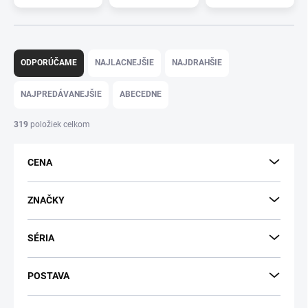
R
a
ODPORÚČAME
NAJLACNEJŠIE
NAJDRAHŠIE
d
e
NAJPREDÁVANEJŠIE
ABECEDNE
n
i
319
položiek celkom
e
p
CENA
r
o
d
ZNAČKY
u
k
SÉRIA
t
o
v
POSTAVA