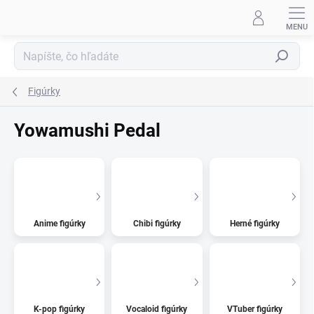
Prejsť
na
obsah
Hľadať
Figúrky
Yowamushi Pedal
Anime figúrky
Chibi figúrky
Herné figúrky
K-pop figúrky
Vocaloid figúrky
VTuber figúrky