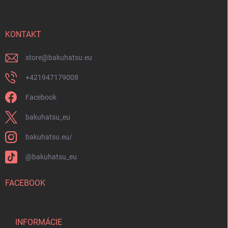
p
u
ä
t
i
KONTAKT
e
store
@
bakuhatsu.eu
+421947179008
Facebook
bakuhatsu_eu
bakuhatsu.eu/
@bakuhatsu_eu
FACEBOOK
INFORMÁCIE