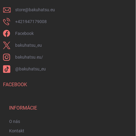
e
store
@
bakuhatsu.eu
+421947179008
Facebook
bakuhatsu_eu
bakuhatsu.eu/
@bakuhatsu_eu
FACEBOOK
INFORMÁCIE
O nás
Kontakt