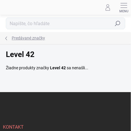
Prejsť
na
obsah
Hľadať
Predávané značky
Level 42
Žiadne produkty značky
Level 42
sa nenašli...
Z
á
p
ä
t
i
KONTAKT