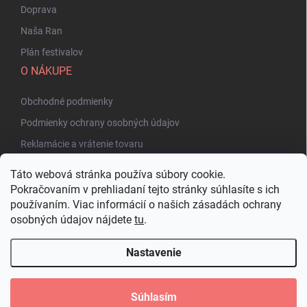
Doprava
Naša Ran
Plán festivalov
O NÁKUPE
Obchodné podmienky
Podmienky ochrany osobných údajov
Reklamácie a vrátenie tovaru
Táto webová stránka používa súbory cookie.
Pokračovaním v prehliadaní tejto stránky súhlasíte s ich
používaním. Viac informácií o našich zásadách ochrany
osobných údajov nájdete
tu
.
Nastavenie
Copyright 2026
Bakuhatsu.eu
. Všetky práva vyhradené.
Upraviť nastavenie
cookies
Súhlasím