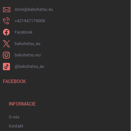
e
store
@
bakuhatsu.eu
+421947179008
Facebook
bakuhatsu_eu
bakuhatsu.eu/
@bakuhatsu_eu
FACEBOOK
INFORMÁCIE
O nás
Kontakt