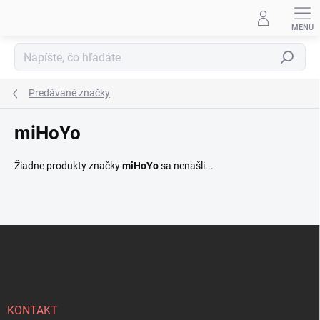
Prejsť
na
obsah
Hľadať
Predávané značky
miHoYo
Žiadne produkty značky
miHoYo
sa nenašli...
Z
á
p
ä
t
i
KONTAKT