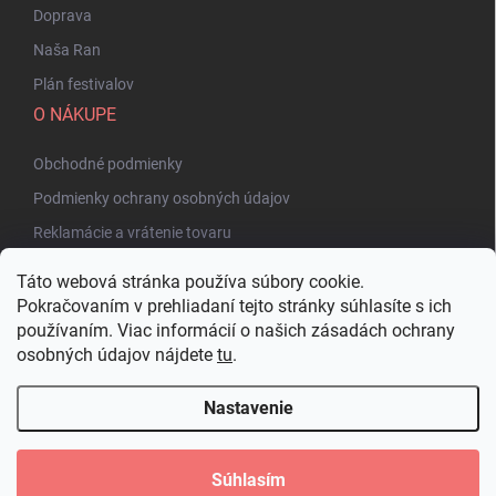
Doprava
Naša Ran
Plán festivalov
O NÁKUPE
Obchodné podmienky
Podmienky ochrany osobných údajov
Reklamácie a vrátenie tovaru
Táto webová stránka používa súbory cookie.
Pokračovaním v prehliadaní tejto stránky súhlasíte s ich
používaním. Viac informácií o našich zásadách ochrany
osobných údajov nájdete
tu
.
Nastavenie
Copyright 2026
Bakuhatsu.eu
. Všetky práva vyhradené.
Upraviť nastavenie
cookies
Súhlasím