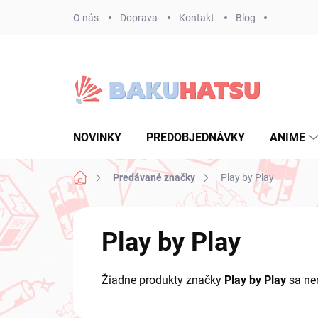
Prejsť
O nás
Doprava
Kontakt
Blog
na
obsah
NOVINKY
PREDOBJEDNÁVKY
ANIME
Domov
Predávané značky
Play by Play
Play by Play
Žiadne produkty značky
Play by Play
sa nen