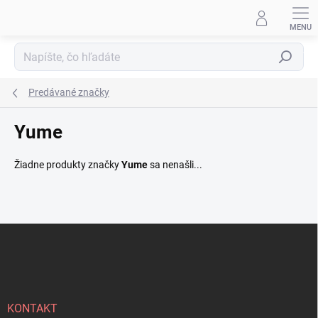
Prejsť
na
obsah
Hľadať
Predávané značky
Yume
Žiadne produkty značky
Yume
sa nenašli...
Z
á
p
ä
t
i
KONTAKT