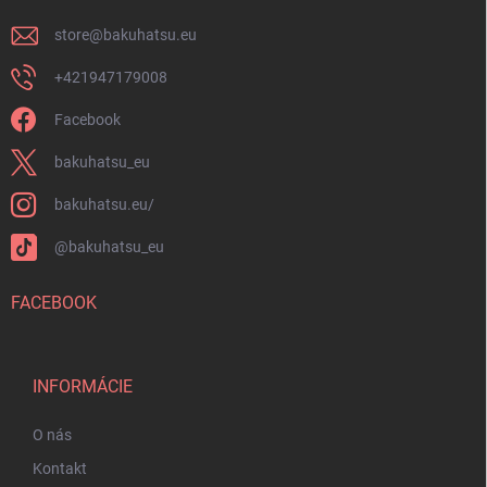
e
store
@
bakuhatsu.eu
+421947179008
Facebook
bakuhatsu_eu
bakuhatsu.eu/
@bakuhatsu_eu
FACEBOOK
INFORMÁCIE
O nás
Kontakt