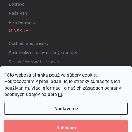
Doprava
Naša Ran
Plán festivalov
O NÁKUPE
Obchodné podmienky
Podmienky ochrany osobných údajov
Reklamácie a vrátenie tovaru
Táto webová stránka používa súbory cookie.
Pokračovaním v prehliadaní tejto stránky súhlasíte s ich
používaním. Viac informácií o našich zásadách ochrany
osobných údajov nájdete
tu
.
Nastavenie
Copyright 2026
Bakuhatsu.eu
. Všetky práva vyhradené.
Upraviť nastavenie
cookies
Súhlasím