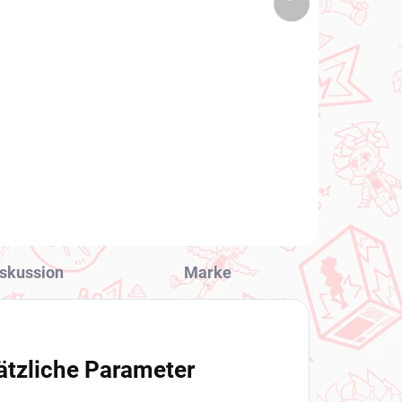
1 ST)
(1 ST)
Produkt
y's
Uma Musume Pretty
Derby figur Verxina (BocZ
Queen V)
€28,99
In den Warenkorb
skussion
Marke
ätzliche Parameter