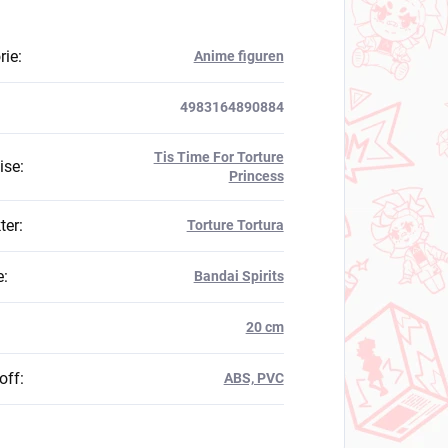
rie
:
Anime figuren
4983164890884
Tis Time For Torture
ise
:
Princess
ter
:
Torture Tortura
e
:
Bandai Spirits
20 cm
off
:
ABS, PVC