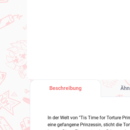
(1 ST)
Oshi no Ko figur Hoshino
Hol
Aquamarine (PalVerse)
(Hi
€24,99
€1
In den Warenkorb
Beschreibung
Ähn
In der Welt von "Tis Time for Torture Pr
eine gefangene Prinzessin, sticht die Tor