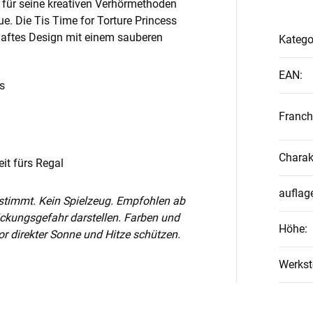
r für seine kreativen Verhörmethoden
ue. Die Tis Time for Torture Princess
rhaftes Design mit einem sauberen
Katego
EAN
:
s
Franch
Charak
it fürs Regal
auflag
stimmt. Kein Spielzeug. Empfohlen ab
tickungsgefahr darstellen. Farben und
Höhe
:
r direkter Sonne und Hitze schützen.
Werkst