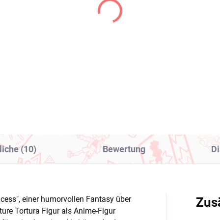
(1 ST)
(
olive figur Takane Lui
Frieren Beyond Journe
kkake figur)
End figur Frieren
(Grandista)
6,99
€34,99
In den Warenkorb
In den Warenkorb
liche (10)
Bewertung
Di
incess", einer humorvollen Fantasy über
Zus
ture Tortura Figur als Anime-Figur