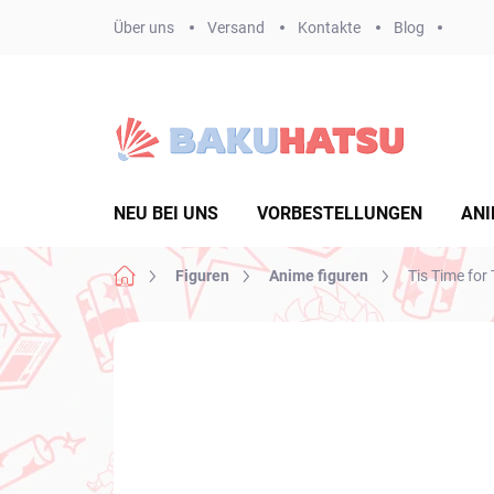
Zum
Über uns
Versand
Kontakte
Blog
Inhalt
springen
NEU BEI UNS
VORBESTELLUNGEN
ANI
Startseite
Figuren
Anime figuren
Tis Time for 
Nicht bewertet
Bewertungsdetails
MA