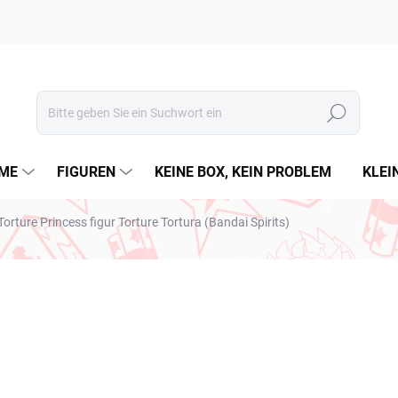
Suchen
ME
FIGUREN
KEINE BOX, KEIN PROBLEM
KLEI
Torture Princess figur Torture Tortura (Bandai Spirits)
RKE:
BANPRESTO
€28,99
€23,57 ohne MwSt.
Verkaufspreis:
€28,99 / 1 St
AUSVERKAUFT