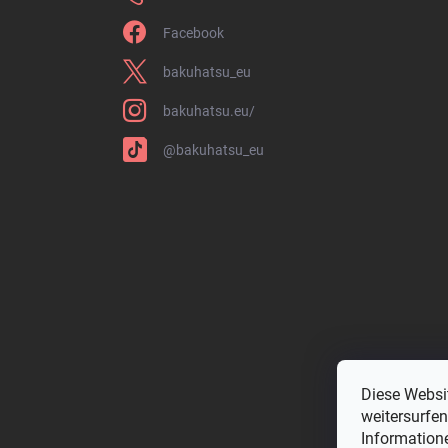
Facebook
bakuhatsu_eu
bakuhatsu.eu/
@bakuhatsu_eu
Diese Websi
weitersurfe
Informatione