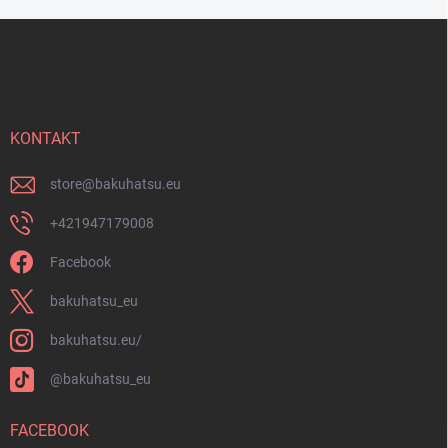
F
u
ß
z
e
i
KONTAKT
l
e
store
@
bakuhatsu.eu
+421947179008
Facebook
bakuhatsu_eu
bakuhatsu.eu/
@bakuhatsu_eu
FACEBOOK