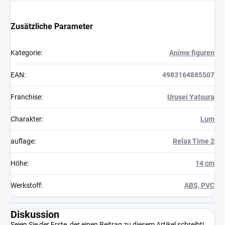
Zusätzliche Parameter
Kategorie
:
Anime figuren
EAN
:
4983164885507
Franchise
:
Urusei Yatsura
Charakter
:
Lum
auflage
:
Relax Time 2
Höhe
:
14 cm
Werkstoff
:
ABS, PVC
Diskussion
Seien Sie der Erste, der einen Beitrag zu diesem Artikel schreibt!