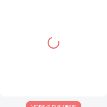
VERFÜGBAR
VORBESTELLUNGEN - AUGUST 2026
(1 ST)
(>2 ST)
Urusei Yatsura figur Lum
OreImo: My Little Sister
II (Q Posket Ver B)
Can't Be This Cute figur
Ruri Gokou (Trio-Try-iT)
€26,99
€31,99
In den Warenkorb
In den Warenkorb
Alle verwandten Produkte anzeigen