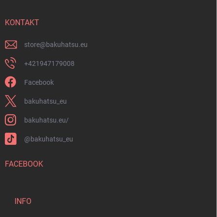
z
t
e
e
d
i
KONTAKT
e
l
r
e
store
@
bakuhatsu.eu
L
i
+421947179008
s
t
Facebook
e
bakuhatsu_eu
bakuhatsu.eu/
@bakuhatsu_eu
FACEBOOK
INFO