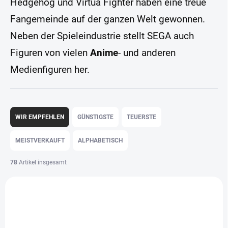
Hedgehog und Virtua Fighter haben eine treue
Fangemeinde auf der ganzen Welt gewonnen.
Neben der Spieleindustrie stellt SEGA auch
Figuren von vielen
Anime
- und anderen
Medienfiguren her.
P
r
WIR EMPFEHLEN
GÜNSTIGSTE
TEUERSTE
o
d
MEISTVERKAUFT
ALPHABETISCH
u
k
78
Artikel insgesamt
t
L
s
i
o
s
r
t
t
e
i