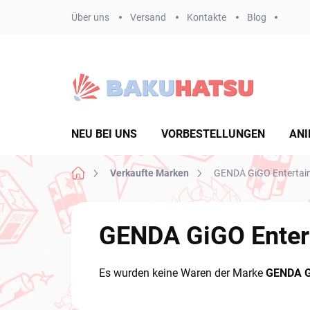
Zum
Über uns
Versand
Kontakte
Blog
Inhalt
springen
NEU BEI UNS
VORBESTELLUNGEN
ANI
Startseite
Verkaufte Marken
GENDA GiGO Entertai
GENDA GiGO Enter
Es wurden keine Waren der Marke
GENDA G