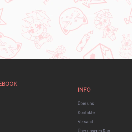
EBOOK
INFO
Über uns
Kontakte
Versand
Über unseren Ran