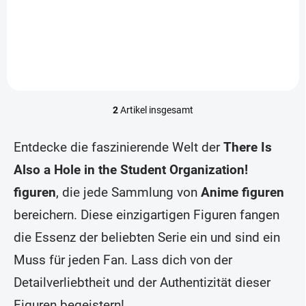
Collections)
Collections)
t
In den Warenkorb
In den Warenkorb
e
2
Artikel insgesamt
S
t
e
Entdecke die faszinierende Welt der
There Is
u
e
Also a Hole in the Student Organization!
r
figuren
, die jede Sammlung von
Anime figuren
e
l
bereichern. Diese einzigartigen Figuren fangen
e
m
die Essenz der beliebten Serie ein und sind ein
e
n
Muss für jeden Fan. Lass dich von der
t
Detailverliebtheit und der Authentizität dieser
e
d
Figuren begeistern!