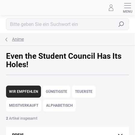
Zum
Inhalt
springen
Suchen
Anime
Even the Student Council Has Its
Holes!
P
r
WIR EMPFEHLEN
GÜNSTIGSTE
TEUERSTE
o
d
MEISTVERKAUFT
ALPHABETISCH
u
k
2
Artikel insgesamt
t
s