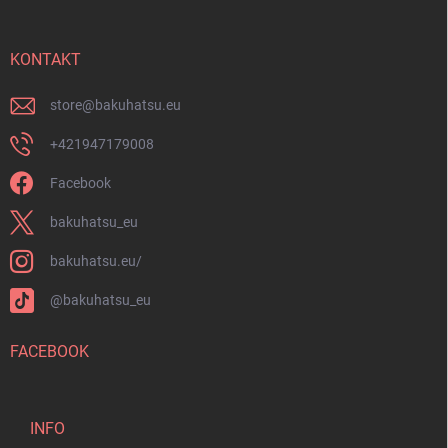
z
e
i
KONTAKT
l
e
store
@
bakuhatsu.eu
+421947179008
Facebook
bakuhatsu_eu
bakuhatsu.eu/
@bakuhatsu_eu
FACEBOOK
INFO