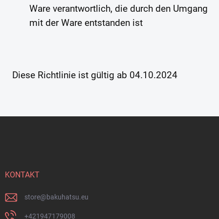
Ware verantwortlich, die durch den Umgang
mit der Ware entstanden ist
Diese Richtlinie ist gültig ab 04.10.2024
F
u
ß
z
e
i
KONTAKT
l
e
store
@
bakuhatsu.eu
+421947179008