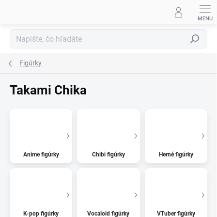
Prejsť
na
obsah
Hľadať
Figúrky
Takami Chika
Anime figúrky
Chibi figúrky
Herné figúrky
K-pop figúrky
Vocaloid figúrky
VTuber figúrky