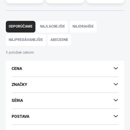
R
a
ODPORÚČAME
NAJLACNEJŠIE
NAJDRAHŠIE
d
e
NAJPREDÁVANEJŠIE
ABECEDNE
n
i
1
položiek celkom
e
p
CENA
r
o
d
ZNAČKY
u
k
SÉRIA
t
o
v
POSTAVA