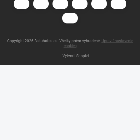
Copyright 2026
Bakuhatsu.eu
. Všetky práva vyhradené.
Upraviť nastavenie
cookies
Vytvoril Shoptet