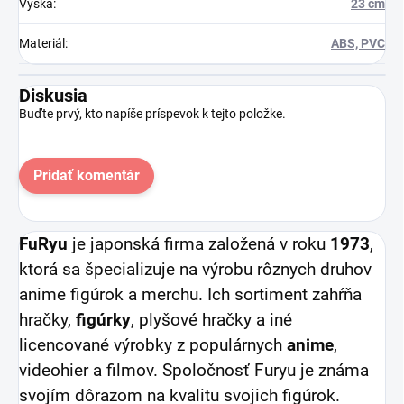
Výška
:
23 cm
Materiál
:
ABS, PVC
Diskusia
Buďte prvý, kto napíše príspevok k tejto položke.
Pridať komentár
FuRyu
je japonská firma založená v roku
1973
,
ktorá sa špecializuje na výrobu rôznych druhov
anime figúrok a merchu. Ich sortiment zahŕňa
hračky,
figúrky
, plyšové hračky a iné
licencované výrobky z populárnych
anime
,
videohier a filmov. Spoločnosť Furyu je známa
svojím dôrazom na kvalitu svojich figúrok.