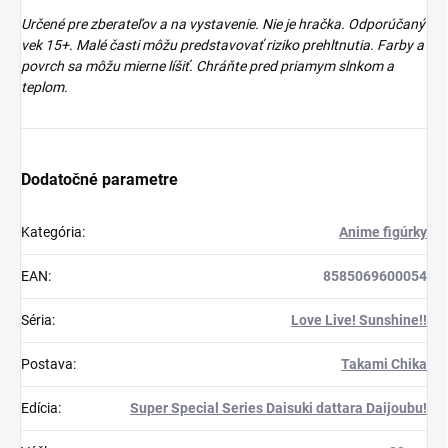
Určené pre zberateľov a na vystavenie. Nie je hračka. Odporúčaný
vek 15+. Malé časti môžu predstavovať riziko prehltnutia. Farby a
povrch sa môžu mierne líšiť. Chráňte pred priamym slnkom a
teplom.
Dodatočné parametre
Kategória
:
Anime figúrky
EAN
:
8585069600054
Séria
:
Love Live! Sunshine!!
Postava
:
Takami Chika
Edícia
:
Super Special Series Daisuki dattara Daijoubu!