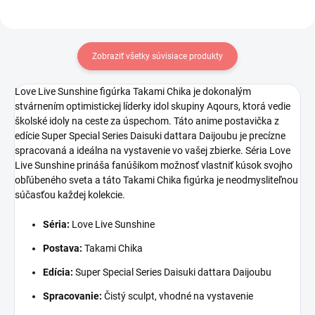
Zobraziť všetky súvisiace produkty
Love Live Sunshine figúrka Takami Chika je dokonalým
stvárnením optimistickej líderky idol skupiny Aqours, ktorá vedie
školské idoly na ceste za úspechom. Táto anime postavička z
edície Super Special Series Daisuki dattara Daijoubu je precízne
spracovaná a ideálna na vystavenie vo vašej zbierke. Séria Love
Live Sunshine prináša fanúšikom možnosť vlastniť kúsok svojho
obľúbeného sveta a táto Takami Chika figúrka je neodmysliteľnou
súčasťou každej kolekcie.
Séria:
Love Live Sunshine
Postava:
Takami Chika
Edícia:
Super Special Series Daisuki dattara Daijoubu
Spracovanie:
Čistý sculpt, vhodné na vystavenie