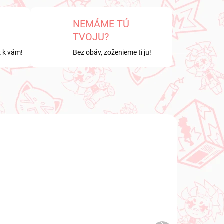
NEMÁME TÚ
TVOJU?
ž k vám!
Bez obáv, zoženieme ti ju!
NOVINKA
LADE
NA SKLADE