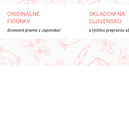
ORIGINÁLNE
SKLADOM NA
FIGÚRKY
SLOVENSKU
dovezené priamo z Japonska!
s rýchlou prepravou a
KA
NOVINKA
NA SKLADE
NA SK