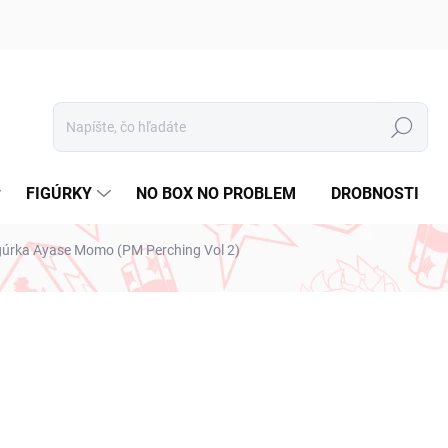
Hľadať
FIGÚRKY
NO BOX NO PROBLEM
DROBNOSTI
gúrka Ayase Momo (PM Perching Vol 2)
nia
ZNAČKA:
SEGA
€28,99
€23,57 bez DPH
Jednotková
VYPREDANÉ