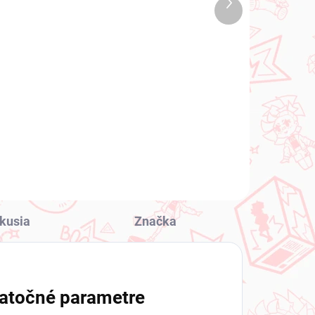
Ďalší
1 KS)
(1 KS)
produkt
SSJ
Rascal Does Not Dream
of Bunny Girl Senpai
figúrka Mai Sakurajima
(XStellar Chinese Dress)
€28,99
Do košíka
kusia
Značka
atočné parametre