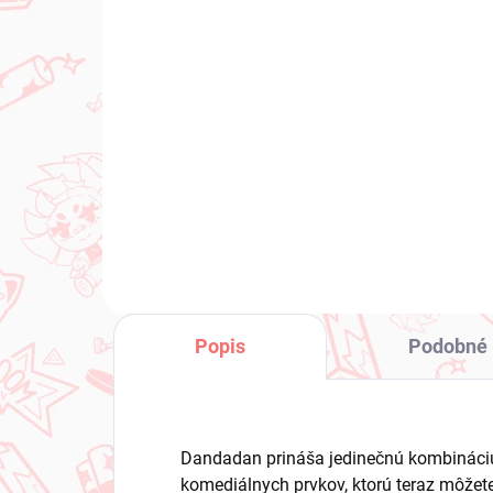
(1 KS)
Vocaloid figúrka Hatsune
Vo
Miku (Vocal Series 01
Mik
Marshmallow Hot Cocoa)
Dr
€134,99
€3
Do košíka
Popis
Podobné 
Dandadan prináša jedinečnú kombináci
komediálnych prvkov, ktorú teraz môžet