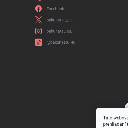
Facebook
bakuhatsu_eu
bakuhatsu.eu/
@bakuhatsu_eu
Táto webová
prehliadaní 