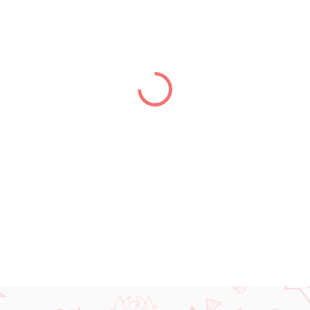
cena:
MÔŽEME DORUČIŤ DO:
07.01.
DETAILNÉ INFORMÁCIE
OPÝTAŤ SA