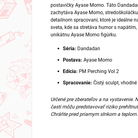
postavičky Ayase Momo. Táto Dandadan 
zachytáva Ayase Momo, stredoškoláčku
detailnom spracovaní, ktoré je ideálne n
sveta, kde sa stretáva humor s napätím, 
unikátnu Ayase Momo figúrku.
Séria:
Dandadan
Postava:
Ayase Momo
Edícia:
PM Perching Vol 2
Spracovanie:
Čistý sculpt, vhodné
Určené pre zberateľov a na vystavenie. 
časti môžu predstavovať riziko prehltnut
Chráňte pred priamym slnkom a teplom.