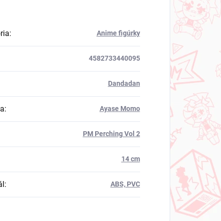
ria
:
Anime figúrky
4582733440095
Dandadan
va
:
Ayase Momo
PM Perching Vol 2
14 cm
ál
:
ABS, PVC