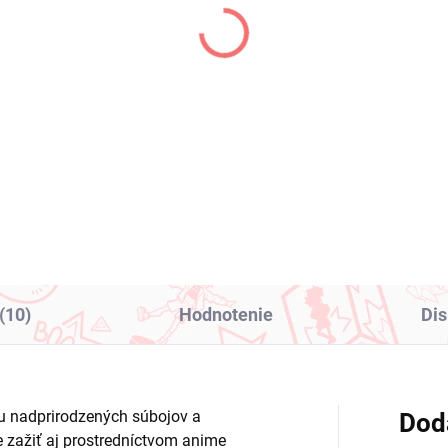
(>2 KS)
(
caloid figúrka Hatsune
Dragon Ball Z figúrka 
u (Trio Try iT Outing
Vegito (Grandista)
ess Red Ver)
€31,99
1,99
Do košíka
Do košíka
(10)
Hodnotenie
Dis
u nadprirodzených súbojov a
Dod
e zažiť aj prostredníctvom anime