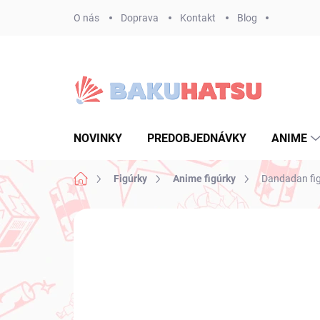
Prejsť
O nás
Doprava
Kontakt
Blog
na
obsah
NOVINKY
PREDOBJEDNÁVKY
ANIME
Domov
Figúrky
Anime figúrky
Dandadan fi
Neohodnotené
Podrobnosti hodnote
NOVINKA