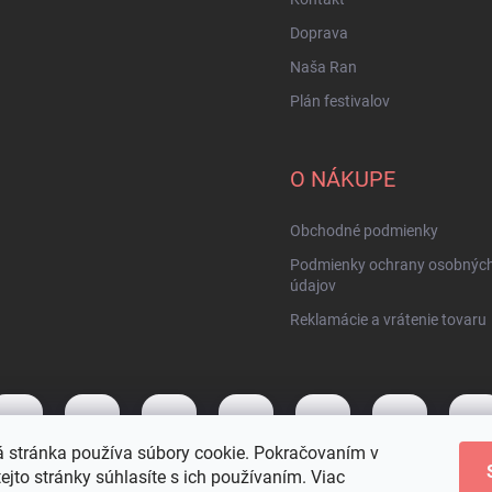
Doprava
Naša Ran
Plán festivalov
O NÁKUPE
Obchodné podmienky
Podmienky ochrany osobnýc
údajov
Reklamácie a vrátenie tovaru
 stránka používa súbory cookie. Pokračovaním v
tejto stránky súhlasíte s ich používaním. Viac