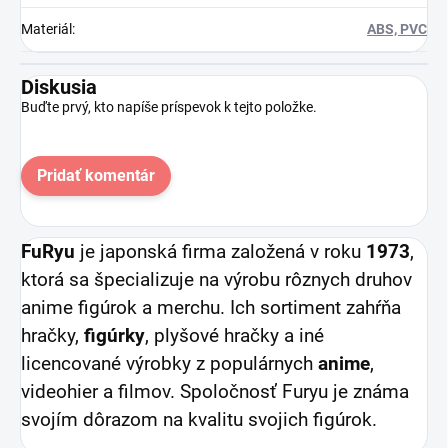
Materiál
:
ABS, PVC
Diskusia
Buďte prvý, kto napíše príspevok k tejto položke.
Pridať komentár
FuRyu
je japonská firma založená v roku
1973
,
ktorá sa špecializuje na výrobu rôznych druhov
anime figúrok a merchu. Ich sortiment zahŕňa
hračky,
figúrky
, plyšové hračky a iné
licencované výrobky z populárnych
anime
,
videohier a filmov. Spoločnosť Furyu je známa
svojím dôrazom na kvalitu svojich figúrok.