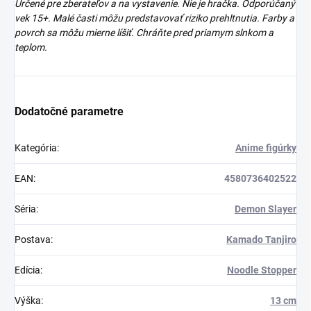
Určené pre zberateľov a na vystavenie. Nie je hračka. Odporúčaný
vek 15+. Malé časti môžu predstavovať riziko prehltnutia. Farby a
povrch sa môžu mierne líšiť. Chráňte pred priamym slnkom a
teplom.
Dodatočné parametre
Kategória
:
Anime figúrky
EAN
:
4580736402522
Séria
:
Demon Slayer
Postava
:
Kamado Tanjiro
Edícia
:
Noodle Stopper
Výška
:
13 cm