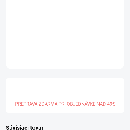
cena:
MÔŽEME
DORUČIŤ DO:
14.08.2026
−
+
Pridať do košíka
DETAILNÉ INFORMÁCIE
OPÝTAŤ SA
PREPRAVA ZDARMA PRI OBJEDNÁVKE NAD 49€
Súvisiaci tovar