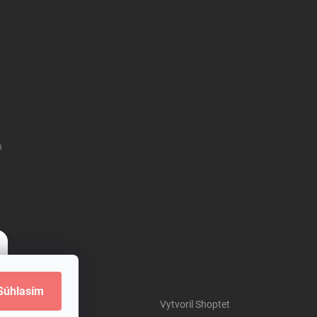
h
Súhlasím
Vytvoril Shoptet