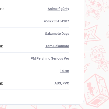
ria
:
Anime figúrky
4582733454207
Sakamoto Days
va
:
Taro Sakamoto
PM Perching Serious Ver
14 cm
ál
:
ABS, PVC