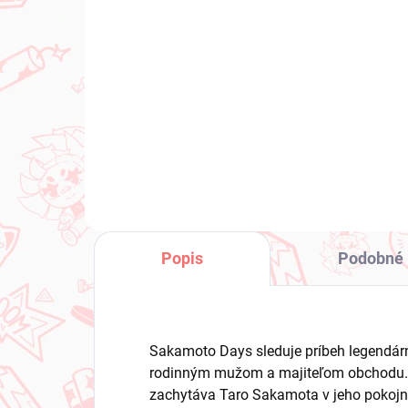
Konosuba Gods Blessing
Dra
on This Wonderful World
Veg
figúrka Megumin x
€3
Chomusuke (Luminasta)
€28,99
Do košíka
Popis
Podobné 
Sakamoto Days sleduje príbeh legendárn
rodinným mužom a majiteľom obchodu.
zachytáva Taro Sakamota v jeho pokoj