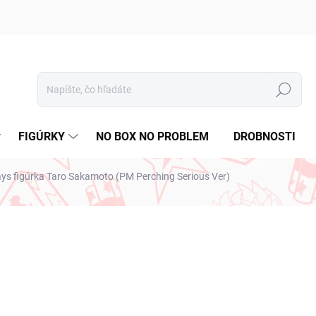
Hľadať
FIGÚRKY
NO BOX NO PROBLEM
DROBNOSTI
s figúrka Taro Sakamoto (PM Perching Serious Ver)
nia
ZNAČKA:
SEGA
€28,99
€23,57 bez DPH
Jednotková
VYPREDANÉ
cena: