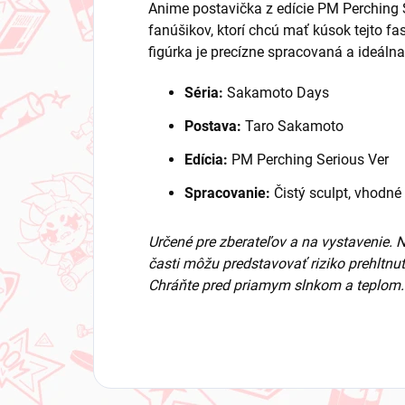
Anime postavička z edície PM Perching
fanúšikov, ktorí chcú mať kúsok tejto f
figúrka je precízne spracovaná a ideálna
Séria:
Sakamoto Days
Postava:
Taro Sakamoto
Edícia:
PM Perching Serious Ver
Spracovanie:
Čistý sculpt, vhodné
Určené pre zberateľov a na vystavenie. 
časti môžu predstavovať riziko prehltnut
Chráňte pred priamym slnkom a teplom.