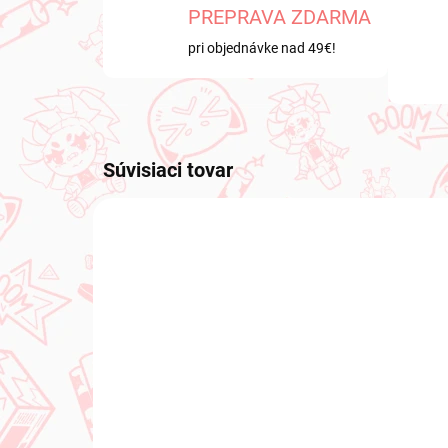
PREPRAVA ZDARMA
pri objednávke nad 49€!
Súvisiaci tovar
NOVINKA
NOVIN
NA SKLADE
(1 KS)