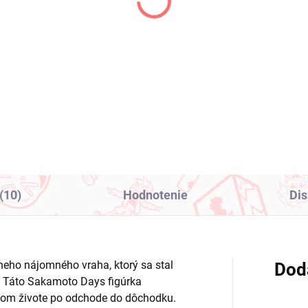
gon Ball Z figúrka SSJ
Uma Musume Pretty
ito (Grandista)
Derby figúrka Narita T
Road (Trio-Try-iT)
1,99
€31,99
Do košíka
Do košíka
(10)
Hodnotenie
Dis
eho nájomného vraha, ktorý sa stal
Dod
 Táto Sakamoto Days figúrka
nom živote po odchode do dôchodku.