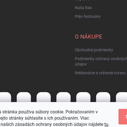
Naša Ran
Plán festivalov
O NÁKUPE
Obchodné podmienky
Podmienky ochrany osobnýc
údajov
Reklamácie a vrátenie tovaru
 stránka používa súbory cookie. Pokračovaním v
tejto stránky súhlasíte s ich používaním. Viac
ené.
Upraviť nastavenie cookies
o našich zásadách ochrany osobných údajov nájdete
tu
.