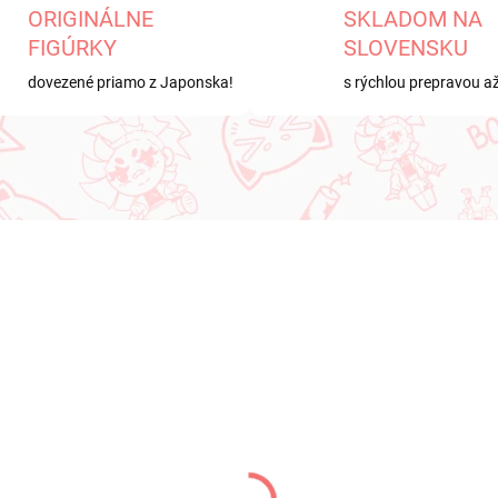
ORIGINÁLNE
SKLADOM NA
FIGÚRKY
SLOVENSKU
dovezené priamo z Japonska!
s rýchlou prepravou a
KA
PREDOBJEDNÁVKA
SEPTEMBER 2026
NA SKLADE
PRE-ORDER - SEPTEMBER 
(1 KS)
(