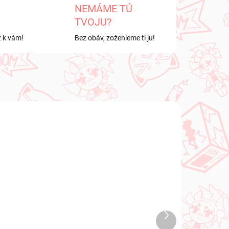
NEMÁME TÚ
TVOJU?
ž k vám!
Bez obáv, zoženieme ti ju!
NOVINKA
2026
NA SKLADE
Ďalší
1 KS)
(2 KS)
produkt