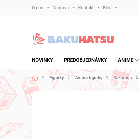
Prejsť
O nás
Doprava
Kontakt
Blog
na
obsah
NOVINKY
PREDOBJEDNÁVKY
ANIME
Domov
Figúrky
Anime figúrky
Sakamoto Day
Neohodnotené
Podrobnosti hodnote