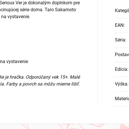
 Serious Ver je dokonalým doplnkom pre
ascinujúcej série doma. Taro Sakamoto
Kategó
 na vystavenie.
EAN
:
Séria
:
Posta
 na vystavenie
Edícia
:
Nie je hračka. Odporúčaný vek 15+. Malé
ia. Farby a povrch sa môžu mierne líšiť.
Výška
:
Materi