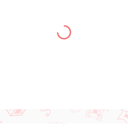
MÔŽEME DORUČIŤ DO:
08.01.
DETAILNÉ INFORMÁCIE
OPÝTAŤ SA