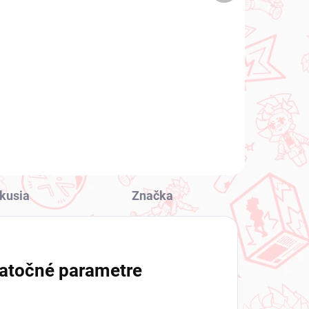
Monogatari Series
op
figúrka Shinobu Oshino
(Pop Up Parade)
€39,99
Do košíka
kusia
Značka
atočné parametre