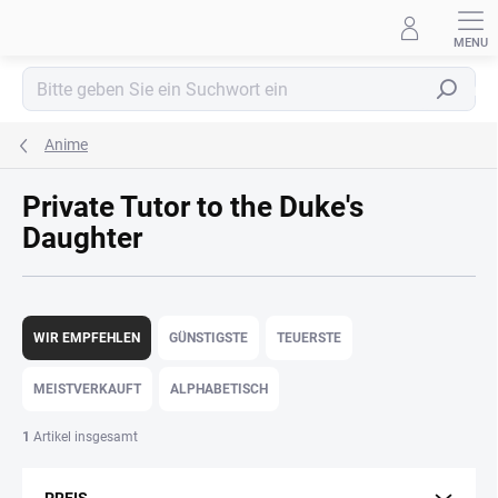
Zum
Inhalt
springen
Suchen
Anime
Private Tutor to the Duke's
Daughter
P
r
WIR EMPFEHLEN
GÜNSTIGSTE
TEUERSTE
o
d
MEISTVERKAUFT
ALPHABETISCH
u
k
1
Artikel insgesamt
t
s