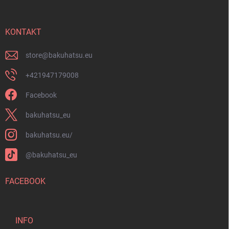
e
z
r
e
L
i
KONTAKT
i
s
l
t
e
store
@
bakuhatsu.eu
e
+421947179008
Facebook
bakuhatsu_eu
bakuhatsu.eu/
@bakuhatsu_eu
FACEBOOK
INFO